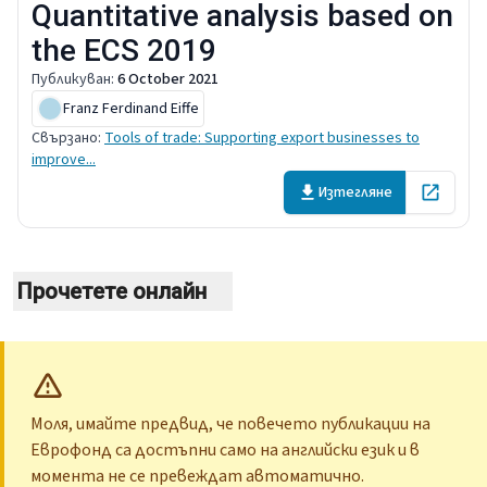
Quantitative analysis based on
the ECS 2019
Публикуван
:
6 October 2021
Franz Ferdinand Eiffe
Свързано
:
Tools of trade: Supporting export businesses to
improve...
Изтегляне
Open in 
Прочетете онлайн
Моля, имайте предвид, че повечето публикации на
Еврофонд са достъпни само на английски език и в
момента не се превеждат автоматично.