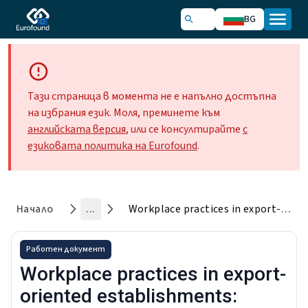
BG
Тази страница в момента не е напълно достъпна
на избрания език. Моля, преминете към
английската версия
, или се консултирайте
с
езиковата политика на Eurofound
.
Начало
...
Workplace practices in export-oriented establishments: Quantitative analysis based on the ECS 2019
Работен документ
Workplace practices in export-
oriented establishments: