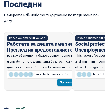
Последни
Намерете най-новото съдържание по тази тема по-
долу.
31 July 2025
Изследователски доклад
Изследователски док
Работата за децата има значение:
Social protecti
Преглед на предоставянето на
Unemployment
услуги и работната сила в Европа
income benefit
Насърчаването на благосъстоянието на децата
This report focuses 
и справянето с детската бедност са ключови
and minimum income b
цели на новата Европейска комисия. Този доклад
of working age. Indivi
анализира тенденциите и различията в
no employment record
Daniel Molinuevo
and 5 other authors
Hans Duboi
+
2
достъпността на услугите за деца, които
people), the self-emp
Прочети още
трябва да бъдат преодолени, за да се постигне
non-standard working
това. Освен това, като се има предвид, че
the long-term unempl
персоналът играе неразделна роля при
entitled to higher-tier
определянето на качеството и достъпността
unemployment benefi
на тези услуги, в настоящия доклад се описва
State was identified