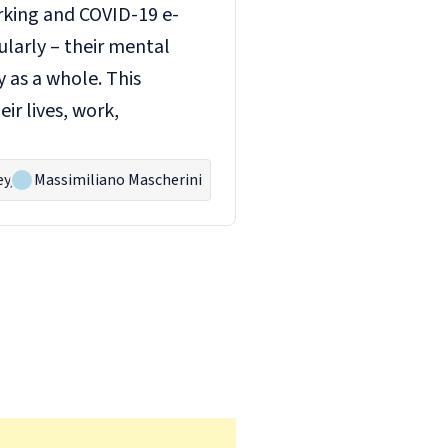
orking and COVID-19
e-
larly – their mental
 as a whole. This
ir lives, work,
ey
,
Massimiliano Mascherini