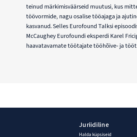
teinud märkimisväärseid muutusi, kus mit
töövormide, nagu osalise tööajaga ja ajuti
kasvanud. Selles Eurofound Talksi episoodi
McCaughey Eurofoundi eksperdi Karel Fricig
haavatavamate töötajate tööhõive- ja tööt
Juriidiline
Halda küpsiseid