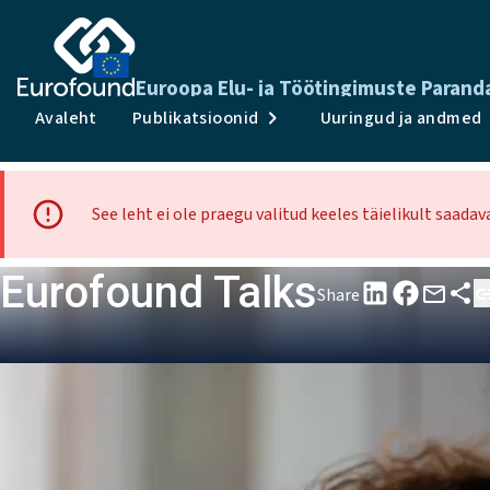
Euroopa Elu- ja Töötingimuste Paran
Avaleht
Publikatsioonid
Uuringud ja andmed
See leht ei ole praegu valitud keeles täielikult saada
Eurofound Talks
Share