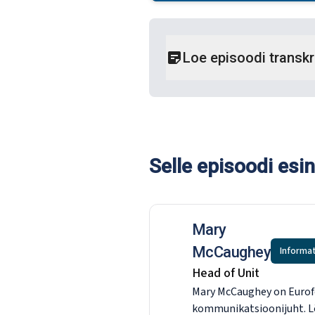
Loe episoodi transkr
Selle episoodi esi
Mary
McCaughey
Informa
Head of Unit
Mary McCaughey on Eurofo
kommunikatsioonijuht. L