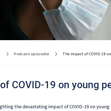
i
Podcasti episoodid
The impact of COVID-19 on
of COVID-19 on young pe
ghting the devastating impact of COVID-19 on young 