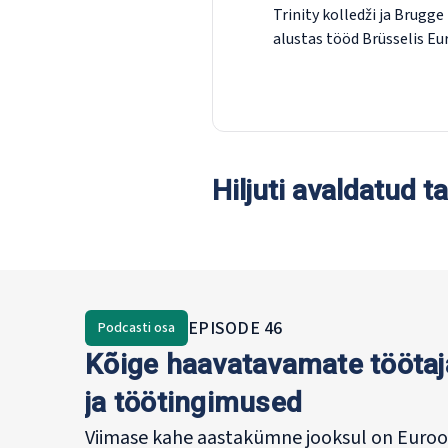
Trinity kolledži ja Brugg
alustas tööd Brüsselis Eur
Street Journal Europe'is.
Aafrikas Euroopa Parlame
Assotsiatsioonis (AWEPA) 
demokraatiale ning 1998. 
Euroopa Liidu Pretorias a
pressiesindajana, juhtides 
Hiljuti avaldatud 
teabeosakonda ELi ja Lõu
vabakaubanduslepingu läb
Pärast Kosovo sõja lõppu
kommunikatsioonikonsul
Ülesehitusagentuuris Serb
EPISODE
46
Eurofoundi peatoimetaja
Podcasti osa
aastal.
Kõige haavatavamate töötaj
ja töötingimused
Viimase kahe aastakümne jooksul on Euroo