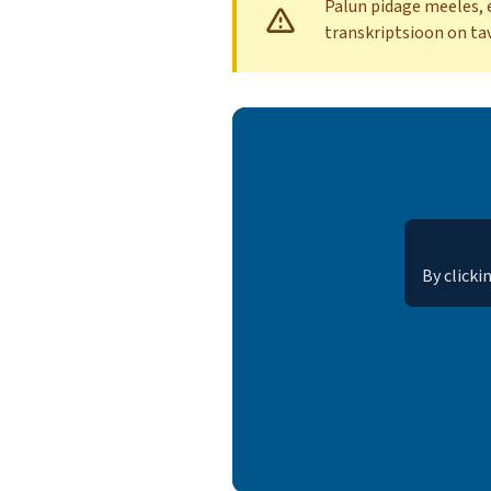
Palun pidage meeles, e
transkriptsioon on tav
By clicki