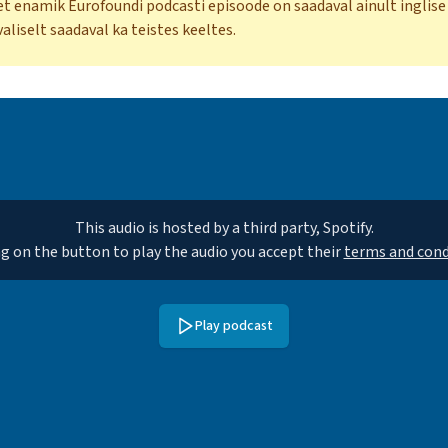
t enamik Eurofoundi podcasti episoode on saadaval ainult inglise 
aliselt saadaval ka teistes keeltes.
This audio is hosted by a third party, Spotify.
ng on the button to play the audio you accept their
terms and cond
Play podcast