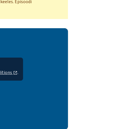
keeles. Episoodi
itions
.