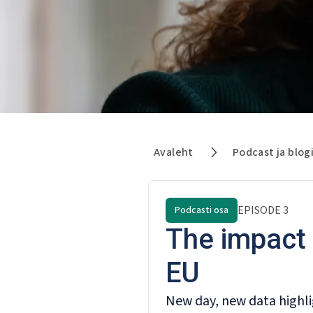
Avaleht
Podcast ja blog
EPISODE
3
Podcasti osa
The impact 
EU
New day, new data highli