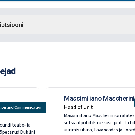
iptsiooni
nejad
Massimiliano Mascherini
Head of Unit
tion and Communication
Massimiliano Mascherini on alates
sotsiaalpoliitika üksuse juht. Ta li
undi teabe- ja
uurimisjuhina, kavandades ja koor
õpetanud Dublini