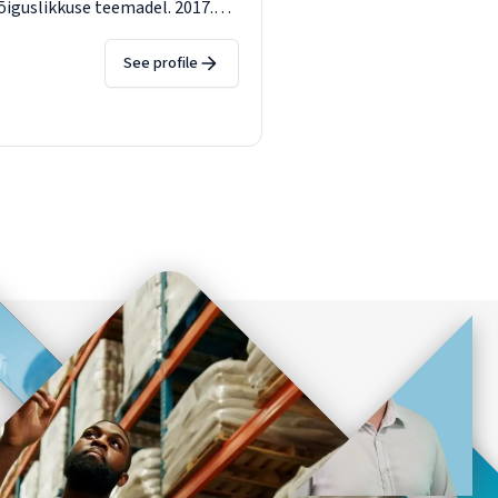
õiguslikkuse teemadel. 2017.
 ning ta juhtis uut uurimistööd
Lisaks juhtis ta 2026. aasta
See profile
septualiseerimist. 2025. aastal
arima artikli eest, mis avaldati
iew. Varem oli ta teadusametnik
eskuses. Ta õppis Firenze
 statistika teadusi ning
tistikas. 2014. aastal omandas
iaalstatistika ja demograafia
adusministeeriumis. Ta on olnud
alborgi Ülikoolis ning
iaalteaduste Akadeemias.