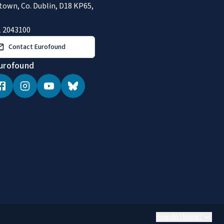
town, Co. Dublin, D18 KP65,
1 2043100
Contact Eurofound
urofound
How do I know?