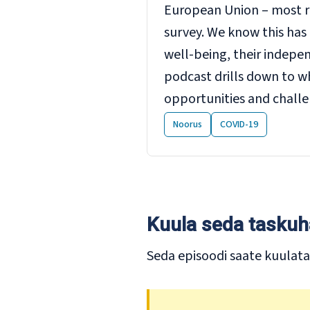
European Union – most 
survey. We know this has
well-being, their indepen
podcast drills down to wh
opportunities and challe
Noorus
COVID-19
Kuula seda taskuh
Seda episoodi saate kuulata 