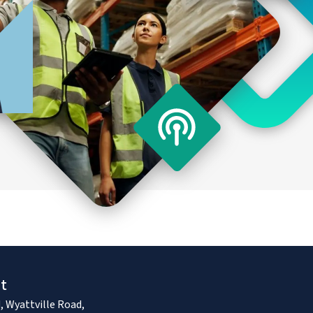
ja töötingimused
t
, Wyattville Road,