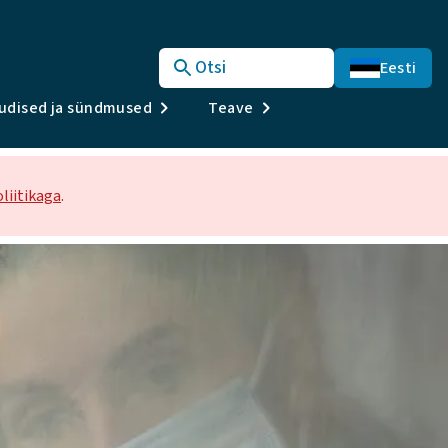
Otsi
Eesti
udised ja sündmused
Teave
liitikaga
.