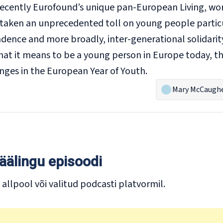
recently Eurofound’s unique pan-European
Living, w
 taken an unprecedented toll on young people particu
dence and more broadly, inter-generational solidarity
at it means to be a young person in Europe today, the
nges in the European Year of Youth.
Mary McCaugh
äälingu episoodi
allpool või valitud podcasti platvormil.