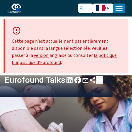
FR
Cette page n’est actuellement pas entièrement
disponible dans la langue sélectionnée. Veuillez
passer à la
version
anglaise ou consulter
la politique
linguistique d’Eurofound
.
Eurofound Talks