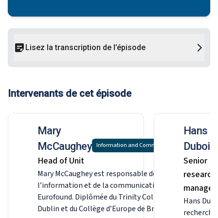
Lisez la transcription de l’épisode
Intervenants de cet épisode
Mary
Hans
McCaughey
Dubois
Information and Communication
Head of Unit
Senior
Mary McCaughey est responsable de
research
l’information et de la communication à
manager
Eurofound. Diplômée du Trinity College de
Hans Duboi
Dublin et du Collège d’Europe de Bruges, elle
recherche 