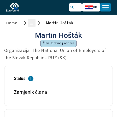
HR
Home
...
Martin Hošták
Martin Hošták
Član Upravnog odbora
Organizacija: The National Union of Employers of
the Slovak Republic - RUZ (SK)
Status
Zamjenik člana