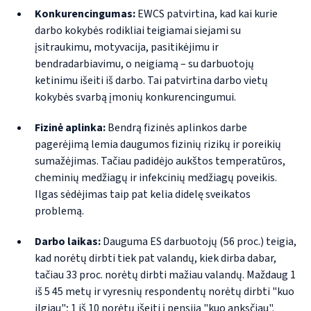
Konkurencingumas:
EWCS patvirtina, kad kai kurie
darbo kokybės rodikliai teigiamai siejami su
įsitraukimu, motyvacija, pasitikėjimu ir
bendradarbiavimu, o neigiamą – su darbuotojų
ketinimu išeiti iš darbo. Tai patvirtina darbo vietų
kokybės svarbą įmonių konkurencingumui.
Fizinė aplinka:
Bendrą fizinės aplinkos darbe
pagerėjimą lemia daugumos fizinių rizikų ir poreikių
sumažėjimas. Tačiau padidėjo aukštos temperatūros,
cheminių medžiagų ir infekcinių medžiagų poveikis.
Ilgas sėdėjimas taip pat kelia didelę sveikatos
problemą.
Darbo laikas:
Dauguma ES darbuotojų (56 proc.) teigia,
kad norėtų dirbti tiek pat valandų, kiek dirba dabar,
tačiau 33 proc. norėtų dirbti mažiau valandų. Maždaug 1
iš 5 45 metų ir vyresnių respondentų norėtų dirbti "kuo
ilgiau"; 1 iš 10 norėtų išeiti į pensiją "kuo anksčiau".