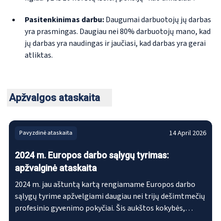
Pasitenkinimas darbu:
Daugumai darbuotojų jų darbas
yra prasmingas. Daugiau nei 80% darbuotojų mano, kad
jų darbas yra naudingas ir jaučiasi, kad darbas yra gerai
atliktas.
Apžvalgos ataskaita
14 April 2026
Pavyzdinė ataskaita
2024 m. Europos darbo sąlygų tyrimas:
apžvalginė ataskaita
2024 m. jau aštuntą kartą rengiamame Europos darbo
sąlygų tyrime apžvelgiami daugiau nei trijų dešimtmečių
profesinio gyvenimo pokyčiai. Šis aukštos kokybės,
tikimybe pagrįstas tyrimas apima 35 Europos šalis,