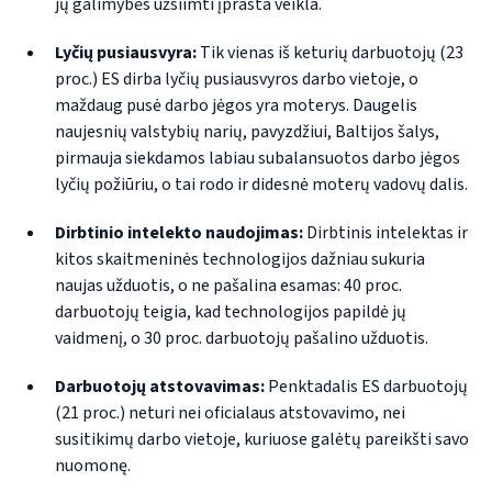
jų galimybės užsiimti įprasta veikla.
Lyčių pusiausvyra:
Tik vienas iš keturių darbuotojų (23
proc.) ES dirba lyčių pusiausvyros darbo vietoje, o
maždaug pusė darbo jėgos yra moterys. Daugelis
naujesnių valstybių narių, pavyzdžiui, Baltijos šalys,
pirmauja siekdamos labiau subalansuotos darbo jėgos
lyčių požiūriu, o tai rodo ir didesnė moterų vadovų dalis.
Dirbtinio intelekto naudojimas:
Dirbtinis intelektas ir
kitos skaitmeninės technologijos dažniau sukuria
naujas užduotis, o ne pašalina esamas: 40 proc.
darbuotojų teigia, kad technologijos papildė jų
vaidmenį, o 30 proc. darbuotojų pašalino užduotis.
Darbuotojų atstovavimas:
Penktadalis ES darbuotojų
(21 proc.) neturi nei oficialaus atstovavimo, nei
susitikimų darbo vietoje, kuriuose galėtų pareikšti savo
nuomonę.