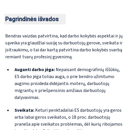
Pagrindinės išvados
Bendras vaizdas patvirtina, kad darbo kokybės aspektai ir jų
sąveika yra glaudžiai susiję su darbuotojų gerove, sveikata ir
įsitraukimu, o tai dar kartą patvirtina darbo kokybės svarbą
remiant tvarų profesinį gyvenimą.
Auganti darbo jėga:
Nepaisant demografinių iššūkių,
ES darbo jėga toliau auga, o prie bendro užimtumo
augimo prisideda didėjantis moterų, darbuotojų
migrantų ir priešpensinio amžiaus darbuotojų
dalyvavimas.
Sveikata:
Keturi penktadaliai ES darbuotojų yra geros
arba labai geros sveikatos, o 18 proc. darbuotojų
praneša apie sveikatos problemas, dėl kurių ribojamos