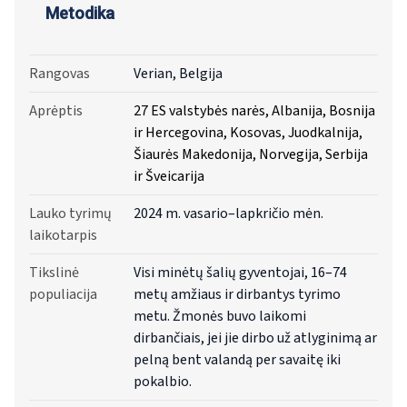
Metodika
Rangovas
Verian, Belgija
Aprėptis
27 ES valstybės narės, Albanija, Bosnija
ir Hercegovina, Kosovas, Juodkalnija,
Šiaurės Makedonija, Norvegija, Serbija
ir Šveicarija
Lauko tyrimų
2024 m. vasario–lapkričio mėn.
laikotarpis
Tikslinė
Visi minėtų šalių gyventojai, 16
–
74
populiacija
metų amžiaus ir dirbantys tyrimo
metu. Žmonės buvo laikomi
dirbančiais, jei jie dirbo už atlyginimą ar
pelną bent valandą per savaitę iki
pokalbio.