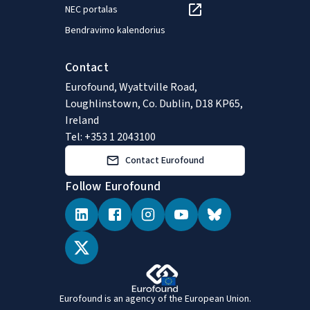
NEC portalas
Dublino Trejybės koledže.
Neseniai ji baigė
Bendravimo kalendorius
internetinius kursus apie
dirbtinį intelektą: tyrimu
Contact
grindžiama lyderystė su MIT
Eurofound, Wyattville Road,
Sloan Executive Education ir
Loughlinstown, Co. Dublin, D18 KP65,
"Les grand enjeux de la
Ireland
transition: re-ouvrir
Tel: +353 1 2043100
l'horizon, comprendre pour
Contact Eurofound
agir" su Campus de la
Transition. Prieš
Follow Eurofound
prisijungdama prie
Eurofound, ji keletą metų
dirbo Europos Komisijoje.
Eurofound is an agency of the European Union.