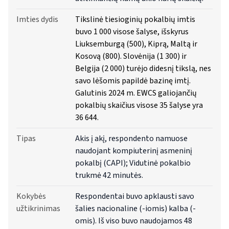
Imties dydis
Tikslinė tiesioginių pokalbių imtis
buvo 1 000 visose šalyse, išskyrus
Liuksemburgą (500), Kiprą, Maltą ir
Kosovą (800). Slovėnija (1 300) ir
Belgija (2 000) turėjo didesnį tikslą, nes
savo lėšomis papildė bazinę imtį.
Galutinis 2024 m. EWCS galiojančių
pokalbių skaičius visose 35 šalyse yra
36 644.
Tipas
Akis į akį, respondento namuose
naudojant kompiuterinį asmeninį
pokalbį (CAPI); Vidutinė pokalbio
trukmė 42 minutės.
Kokybės
Respondentai buvo apklausti savo
užtikrinimas
šalies nacionaline (-iomis) kalba (-
omis). Iš viso buvo naudojamos 48