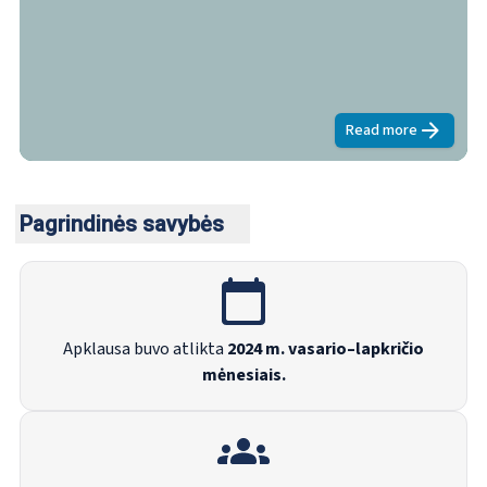
bėgant ir profesinio gyvenimo kokybei ES.
Read more
about
2024 m.
Pagrindinės savybės
Apklausa buvo atlikta
2024 m. vasario–lapkričio
mėnesiais.