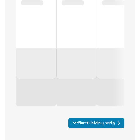
Peržiūrėti leidinių seriją