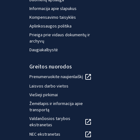
Duomenų apsauga
parengimą. Jos mokslinių
srityje.
Informacija apie slapukus
interesų sritys apima darbo
bakalaur
sąlygas, darbo kokybę, darbo
Kompensavimo taisyklės
speciali
sąlygų stebėseną, darbo
Aplinkosaugos politika
politika
organizavimą, lytį, darbo ir
Prieiga prie vidaus dokumentų ir
laiko ateitį. Ji daugiau nei
archyvų
dešimtmetį dirba Europos
Daugiakalbystė
lyginamųjų tyrimų srityje
visais aspektais, įskaitant
Greitos nuorodos
dizainą, klausimynų kūrimą,
Prenumeruokite naujienlaiškį
lauko darbus, kokybės
kontrolę ir analizę. Ji yra
Laisvos darbo vietos
baigusi ekonomikos ir
Viešieji pirkimai
vadybos studijas Paryžiaus IX
Žemėlapis ir informacija apie
Dauphine ir Paryžiaus I
transportą
Panteono Sorbonos
Valdančiosios tarybos
universitetuose, taip pat yra
ekstranetas
įgijusi statistikos
NEC ekstranetas
magistrantūros diplomą