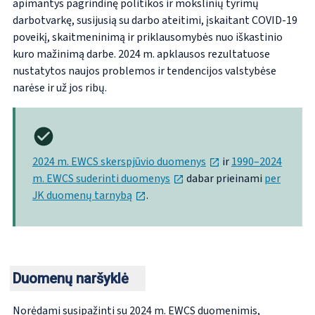
apimantys pagrindinę politikos ir mokslinių tyrimų
darbotvarkę, susijusią su darbo ateitimi, įskaitant COVID-19
poveikį, skaitmeninimą ir priklausomybės nuo iškastinio
kuro mažinimą darbe. 2024 m. apklausos rezultatuose
nustatytos naujos problemos ir tendencijos valstybėse
narėse ir už jos ribų.
opens in new tab
2024 m. EWCS skerspjūvio duomenys
ir
1990–2024
opens in new tab
m. EWCS suderinti duomenys
dabar prieinami
per
opens in new tab
JK duomenų tarnybą
.
Duomenų naršyklė
Norėdami susipažinti su 2024 m. EWCS duomenimis,