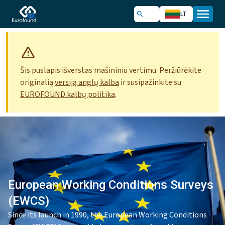
LT
Šis puslapis išverstas mašininiu vertimu. Peržiūrėkite
originalią
versiją anglų kalba
ir susipažinkite su
EUROFOUND kalbų politika
.
European Working Conditions Surveys
(EWCS)
Since its launch in 1990, the European Working Conditions