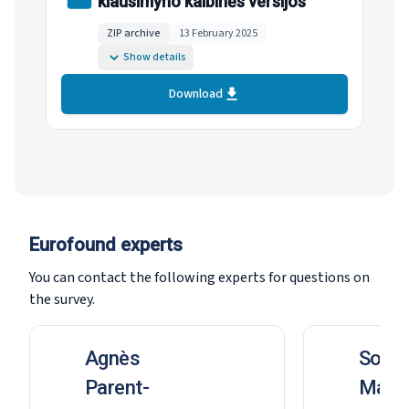
klausimyno kalbinės versijos
ZIP archive
13 February 2025
Show details
Download
Eurofound experts
You can contact the following experts for questions on
the survey.
Agnès
Sophi
Parent-
MacG