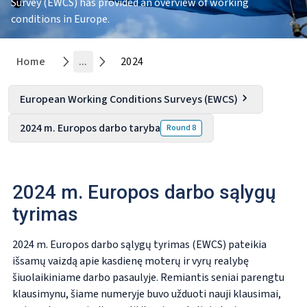
Survey (EWCS) has provided an overview of working
conditions in Europe.
Home
...
2024
European Working Conditions Surveys (EWCS)
2024 m. Europos darbo taryba
Round
8
2024 m. Europos darbo sąlygų
tyrimas
2024 m. Europos darbo sąlygų tyrimas (EWCS) pateikia
išsamų vaizdą apie kasdienę moterų ir vyrų realybę
šiuolaikiniame darbo pasaulyje. Remiantis seniai parengtu
klausimynu, šiame numeryje buvo užduoti nauji klausimai,