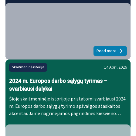
įskaitant 27 ES valstybes nares, Norvegiją, Šveicariją,
Albaniją, Bosniją ir Hercegoviną, Juodkalniją, Šiaurės
Makedoniją, Kosovą ir Serbiją. Apklausos metu buvo
atlikta daugiau nei 36 600 tiesioginių interviu, kurių
kiekvienas truko maždaug 45 minutes.
Read more
about
2024 m.
14 April 2026
Skaitmeninė istorija
2024 m. Europos darbo sąlygų tyrimas –
svarbiausi dalykai
Šioje skaitmeninėje istorijoje pristatomi svarbiausi 2024
m. Europos darbo sąlygų tyrimo apžvalgos ataskaitos
akcentai. Jame nagrinėjamos pagrindinės kiekvieno
ataskaitos skyriaus išvados, daugiausia dėmesio skiriant
Europos darbo jėgai, darbo vietų praktikai, darbo
kokybės vertinimui, darbo kokybės tendencijoms laikui