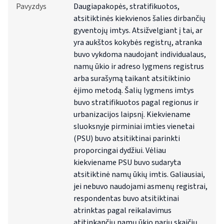
Pavyzdys
Daugiapakopės, stratifikuotos,
atsitiktinės kiekvienos šalies dirbančių
gyventojų imtys. Atsižvelgiant į tai, ar
yra aukštos kokybės registrų, atranka
buvo vykdoma naudojant individualaus,
namų ūkio ir adreso lygmens registrus
arba surašymą taikant atsitiktinio
ėjimo metodą. Šalių lygmens imtys
buvo stratifikuotos pagal regionus ir
urbanizacijos laipsnį. Kiekviename
sluoksnyje pirminiai imties vienetai
(PSU) buvo atsitiktinai parinkti
proporcingai dydžiui. Vėliau
kiekviename PSU buvo sudaryta
atsitiktinė namų ūkių imtis. Galiausiai,
jei nebuvo naudojami asmenų registrai,
respondentas buvo atsitiktinai
atrinktas pagal reikalavimus
atitinkančių namų ūkio narių skaičių.