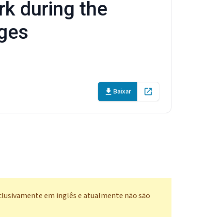
rk during the
nges
Baixar
Open in new tab
xclusivamente em inglês e atualmente não são