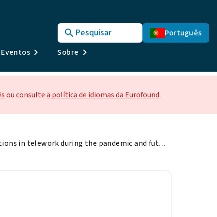
Pesquisar
Português
e Eventos
Sobre
ês
ou consulte
a política de idiomas da Eurofound
.
Working conditions in telework during the pandemic and future challenges