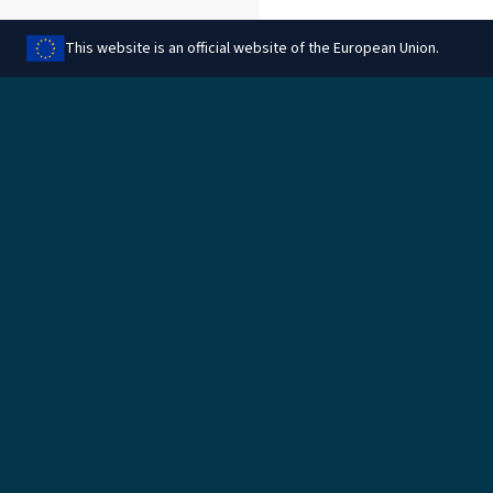
This website is an official website of the European Union.
Compartilhar esta página
Jurídico
Gerenciar cookies
Informações legais
Proteção de dados
Informações sobre cookies
Regras para reembolso
Política ambiental
Acesso a documentos
internos e arquivos