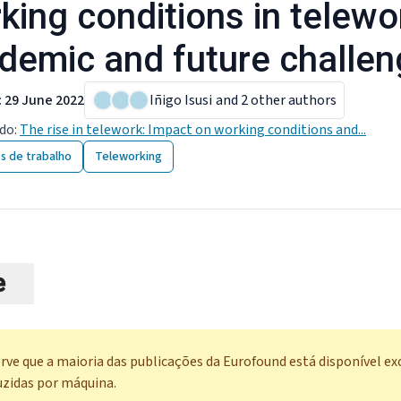
king conditions in telewo
demic and future challe
:
29 June 2022
Iñigo Isusi
and 2 other authors
ado
:
The rise in telework: Impact on working conditions and...
s de trabalho
Teleworking
e
rve que a maioria das publicações da Eurofound está disponível e
uzidas por máquina.