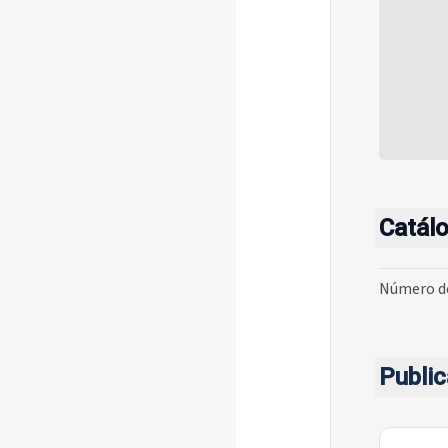
Catál
Número de
Publi