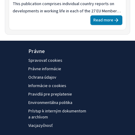
This publication comprises individual country reports on
developments in working life in each of the 27 EU Member
States and Norway in 2024, based on national research and
Read more
survey results. The topics covered include the political
context in 2024; updates on the social partners and social
dialogue institutions; developments in collective bargaining;
governmental responses to inflation; industrial action; and
Právne
developments in working time.
Spravovať cookies
Právne informácie
Ochrana údajov
Informácie o cookies
Pravidlá pre preplatenie
Environmentálna politika
Prístup k interným dokumentom
a archívom
Viacjazyčnosť