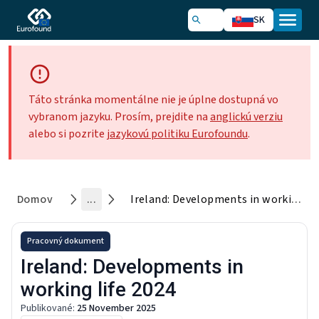
SK
Táto stránka momentálne nie je úplne dostupná vo
vybranom jazyku. Prosím, prejdite na
anglickú verziu
alebo si pozrite
jazykovú politiku Eurofoundu
.
Domov
...
Ireland: Developments in working life 2024
Pracovný dokument
Ireland: Developments in
working life 2024
Publikované
:
25 November 2025