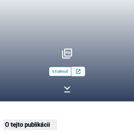
Stiahnuť
Open in new tab
O tejto publikácii