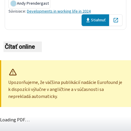
Andy Prendergast
Súvisiace
:
Developments in working life in 2024
Stiahnuť
Open in 
Čítať online
Upozorňujeme, že väčšina publikácií nadácie Eurofound je
k dispozícii výlučne v angličtine a v súčasnosti sa
neprekladá automaticky.
Loading PDF…