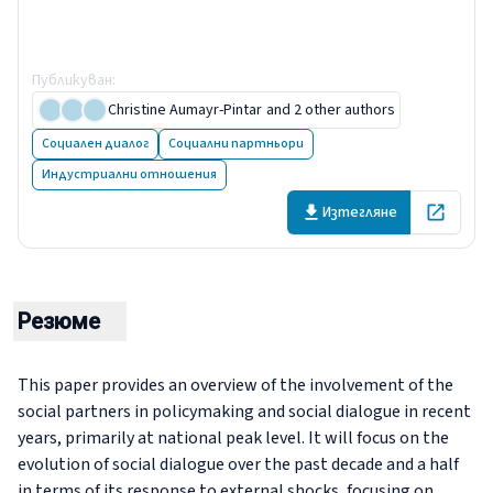
external shocks or crises:
Background paper
Публикуван
:
20 March 2023
Christine Aumayr-Pintar
and 2 other authors
Социален диалог
Социални партньори
Индустриални отношения
Изтегляне
Open in 
Резюме
This paper provides an overview of the involvement of the
social partners in policymaking and social dialogue in recent
years, primarily at national peak level. It will focus on the
evolution of social dialogue over the past decade and a half
in terms of its response to external shocks, focusing on