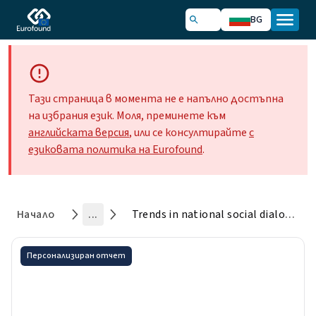
BG
Тази страница в момента не е напълно достъпна
на избрания език. Моля, преминете към
английската версия
, или се консултирайте
с
езиковата политика на Eurofound
.
Начало
...
Trends in national social dialogue in responding to external shocks or crises: Background paper
Персонализиран отчет
Trends in national social
dialogue in responding to