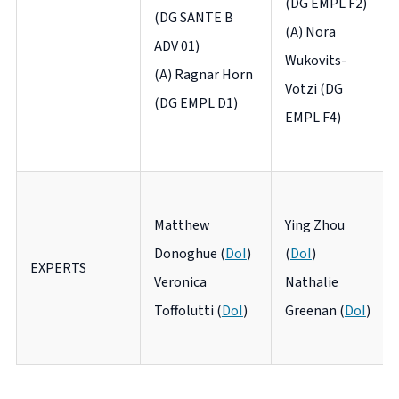
(DG EMPL F2)
(DG SANTE B
(A) Nora
ADV 01)
Wukovits-
(A) Ragnar Horn
Votzi (DG
(DG EMPL D1)
EMPL F4)
Matthew
Ying Zhou
Donoghue (
DoI
)
(
DoI
)
EXPERTS
Veronica
Nathalie
Toffolutti (
DoI
)
Greenan (
DoI
)