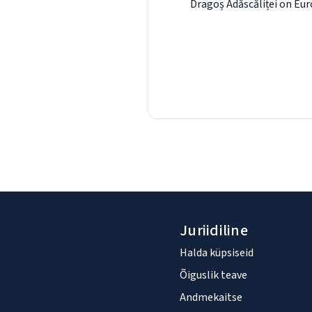
Dragoș Adăscăliței on Eur
Juriidiline
Halda küpsiseid
Õiguslik teave
Andmekaitse