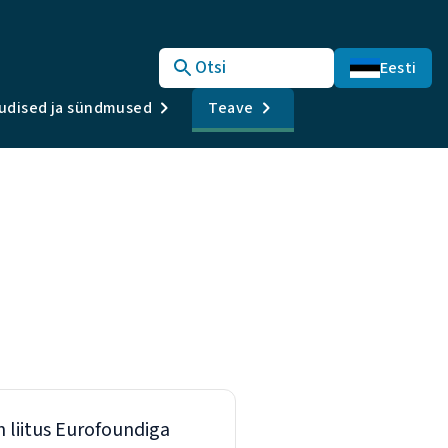
Otsi
Eesti
udised ja sündmused
Teave
h liitus Eurofoundiga