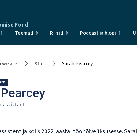
damise Fond
Publikatsioonid
Teemad
Riigid
Podcast ja blogi
U
Uuringud ja andmed
Teemad
 we are
Staff
Sarah Pearcey
Riigid
rch
Podcast ja blogi
 Pearcey
Uudised ja sündmused
e assistant
Teave
sistent ja kolis 2022. aastal tööhõiveüksusesse. Sara