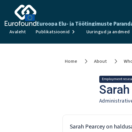
Euroopa Elu- ja Töötingimuste Paran
Avaleht
Publikatsioonid
Uuringud ja andmed
Home
About
Who
Employment resea
Sarah
Administrativ
Sarah Pearcey on haldusas