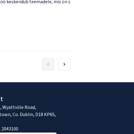
 keskendub teemadele, mis on seotud töö tulevikuga, sealhulgas t
t
, Wyattville Road,
town, Co. Dublin, D18 KP65,
1 2043100