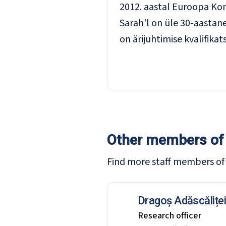
2012. aastal Euroopa Komi
Sarah'l on üle 30-aastan
on ärijuhtimise kvalifikat
Other members of
Find more staff members o
Dragoș Adăscălițe
Research officer