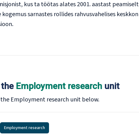
sjonist, kus ta töötas alates 2001. aastast peamiselt B
e kogemus sarnastes rollides rahvusvahelises keskkon
sioon.
 the
Employment research
unit
f the Employment research
unit below.
i
Employment research