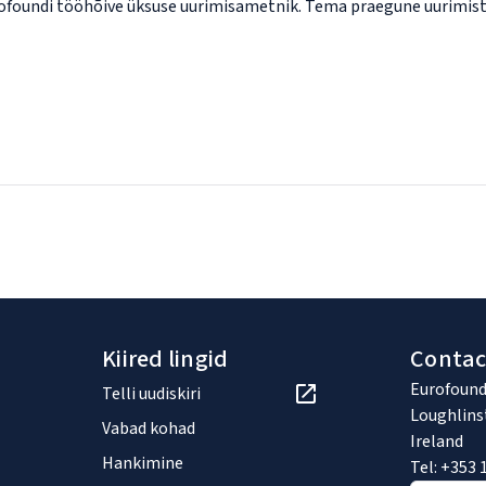
ofoundi tööhõive üksuse uurimisametnik. Tema praegune uurimistöö
Kiired lingid
Contac
Eurofound
Telli uudiskiri
Loughlins
Vabad kohad
Ireland
Hankimine
Tel: +353 