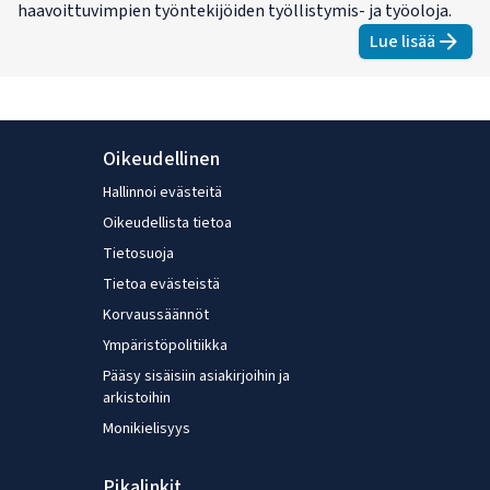
haavoittuvimpien työntekijöiden työllistymis- ja työoloja.
Lue lisää
about
Haa
Oikeudellinen
Hallinnoi evästeitä
Oikeudellista tietoa
Tietosuoja
Tietoa evästeistä
Korvaussäännöt
Ympäristöpolitiikka
Pääsy sisäisiin asiakirjoihin ja
arkistoihin
Monikielisyys
Pikalinkit