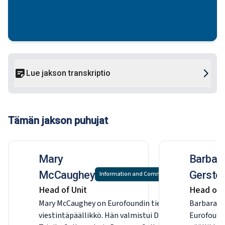
Lue jakson transkriptio
Tämän jakson puhujat
Mary
Barbar
McCaughey
Gerste
Information and Communication
Head of Unit
​Head of 
Mary McCaughey on Eurofoundin tiedotus- ja
Barbara G
viestintäpäällikkö. Hän valmistui Dublinin
Eurofound