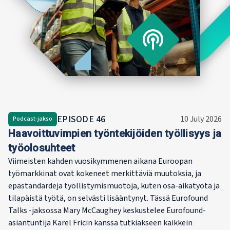
vanhempan
metallityö
Hän on va
Hampurin y
julkishall
Harvardin
of Govern
EPISODE
46
10 July 2026
Podcast-jakso
Haavoittuvimpien työntekijöiden työllisyys ja
työolosuhteet
Viimeisten kahden vuosikymmenen aikana Euroopan
työmarkkinat ovat kokeneet merkittäviä muutoksia, ja
epästandardeja työllistymismuotoja, kuten osa-aikatyötä ja
tilapäistä työtä, on selvästi lisääntynyt. Tässä Eurofound
Talks -jaksossa Mary McCaughey keskustelee Eurofound-
asiantuntija Karel Fricin kanssa tutkiakseen kaikkein