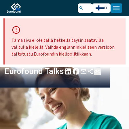
FI
Tämä sivu ei ole tällä hetkellä täysin saatavilla
valitulla kielellä. Vaihda
englanninkieliseen versioon
tai tutustu
Eurofoundin kielipolitiikkaan
.
Eurofound Talks