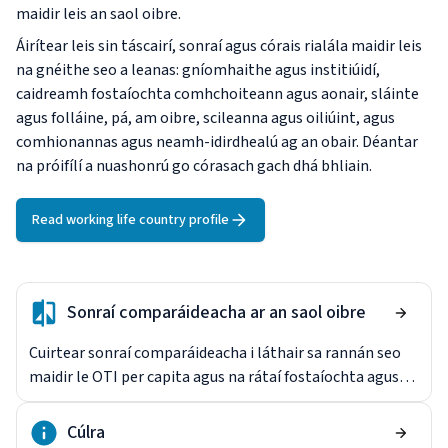
maidir leis an saol oibre.
Áirítear leis sin táscairí, sonraí agus córais rialála maidir leis
na gnéithe seo a leanas: gníomhaithe agus institiúidí,
caidreamh fostaíochta comhchoiteann agus aonair, sláinte
agus folláine, pá, am oibre, scileanna agus oiliúint, agus
comhionannas agus neamh-idirdhealú ag an obair. Déantar
na próifílí a nuashonrú go córasach gach dhá bhliain.
Read working life country profile
Sonraí comparáideacha ar an saol oibre
Cuirtear sonraí comparáideacha i láthair sa rannán seo
maidir le OTI per capita agus na rátaí fostaíochta agus
dífhostaíochta d'fhir, do mhná agus do dhaoine óga sa tír
seo agus san AE27.
Cúlra