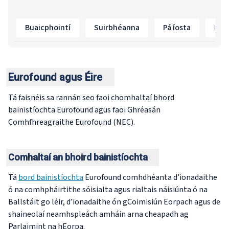
Buaicphointí
Suirbhéanna
Pá íosta
Ime
Eurofound agus Éire
Tá faisnéis sa rannán seo faoi chomhaltaí bhord
bainistíochta Eurofound agus faoi Ghréasán
Comhfhreagraithe Eurofound (NEC).
Comhaltaí an bhoird bainistíochta
Tá
bord bainistíochta
Eurofound comhdhéanta d’ionadaithe
ó na comhpháirtithe sóisialta agus rialtais náisiúnta ó na
Ballstáit go léir, d’ionadaithe ón gCoimisiún Eorpach agus de
shaineolaí neamhspleách amháin arna cheapadh ag
Parlaimint na hEorpa.