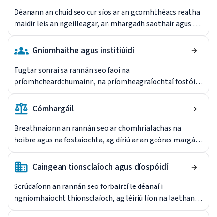
Déanann an chuid seo cur síos ar an gcomhthéacs reatha
maidir leis an ngeilleagar, an mhargadh saothair agus an
tírdhreach caidrimh thionsclaíoch. Tugtar achoimre ann
ar fhorbairtí le blianta beaga anuas, lena n-áirítear
Gníomhaithe agus institiúidí
reachtaíocht nua agus leasaithe, athruithe ar struchtúir
thionsclaíocha agus treochtaí sa chaidreamh saothair.
Tugtar sonraí sa rannán seo faoi na
príomhcheardchumainn, na príomheagraíochtaí fostóirí
agus na príomhinstitiúidí poiblí a bhfuil baint acu le
caidreamh tionsclaíoch a mhúnlú agus a rialú. Tugann sé
Cómhargáil
aghaidh ar ionadaíocht ar thaobh an fhostaithe agus an
fhostóra araon agus pléann sé na príomhchomhlachtaí
Breathnaíonn an rannán seo ar chomhrialachas na
déthaobhacha agus tríthaobhacha a bhfuil baint acu le
hoibre agus na fostaíochta, ag díriú ar an gcóras margála
caidreamh saothair.
agus ar na leibhéil ar a n-oibríonn sé, ar chéatadán na n-
oibrithe atá clúdaithe ag margáil pá, sásraí síneadh agus
Caingean tionsclaíoch agus díospóidí
maolaithe, agus gnéithe eile den saol oibre a dtugtar
aghaidh orthu i gcomhaontuithe comhchoiteanna.
Scrúdaíonn an rannán seo forbairtí le déanaí i
ngníomhaíocht thionsclaíoch, ag léiriú líon na laethanta
oibre a cailleadh de bharr stailceanna. Pléann sé na