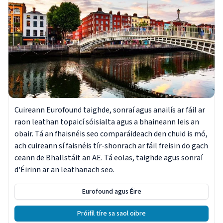
Cuireann Eurofound taighde, sonraí agus anailís ar fáil ar
raon leathan topaicí sóisialta agus a bhaineann leis an
obair. Tá an fhaisnéis seo comparáideach den chuid is mó,
ach cuireann sí faisnéis tír-shonrach ar fáil freisin do gach
ceann de Bhallstáit an AE. Tá eolas, taighde agus sonraí
d'Éirinn ar an leathanach seo.
Eurofound agus Éire
Próifíl tíre sa saol oibre