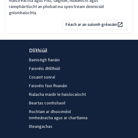
máistreachta agus PhD, taighde, nuálaíocht agus
rannpháirtíocht an phobail ina speictream dinimiciúil
gníomhaíochta.
Féach ar an suíomh gréasáin
Dlíthiúil
Bainistigh fianáin
Faisnéis dhlíthiúil
Cosaint sonraí
Faisnéis faoi fhianáin
Rialacha maidir le haisíocaíocht
Beartas comhshaoil
Rochtain ar dhoiciméid
inmheánacha agus ar chartlanna
Ilteangachas