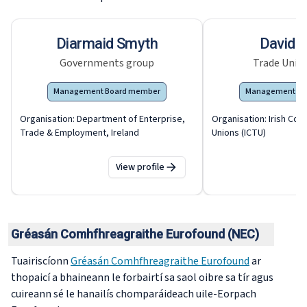
Diarmaid Smyth
David 
Governments group
Trade Unio
Management Board member
Management Bo
Organisation:
Department of Enterprise,
Organisation:
Irish Con
Trade & Employment, Ireland
Unions (ICTU)
View profile
Gréasán Comhfhreagraithe Eurofound (NEC)
Tuairiscíonn
Gréasán Comhfhreagraithe Eurofound
ar
thopaicí a bhaineann le forbairtí sa saol oibre sa tír agus
cuireann sé le hanailís chomparáideach uile-Eorpach