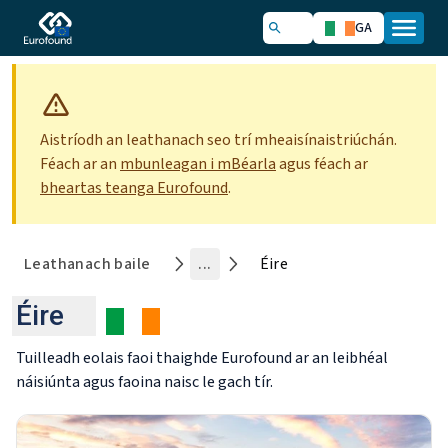
GA
Aistríodh an leathanach seo trí mheaisínaistriúchán.
Féach ar an
mbunleagan i mBéarla
agus féach
ar
bheartas teanga Eurofound
.
Leathanach baile
...
Éire
Éire
Tuilleadh eolais faoi thaighde Eurofound ar an leibhéal
náisiúnta agus faoina naisc le gach tír.