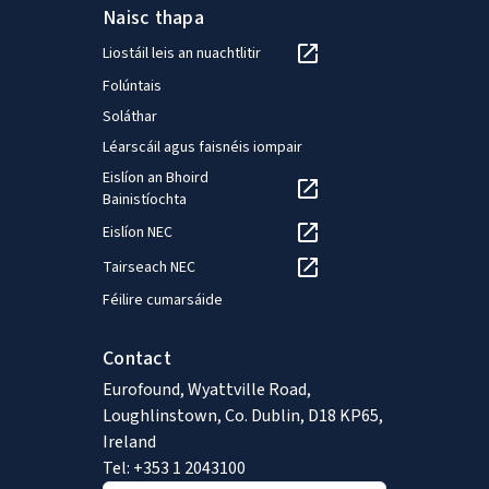
Naisc thapa
Liostáil leis an nuachtlitir
Folúntais
Soláthar
Léarscáil agus faisnéis iompair
Eislíon an Bhoird
Bainistíochta
Eislíon NEC
Tairseach NEC
Féilire cumarsáide
Contact
Eurofound, Wyattville Road,
Loughlinstown, Co. Dublin, D18 KP65,
Ireland
Tel: +353 1 2043100