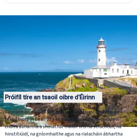
Próifíl tíre an tsaoil oibre d'Éirinn
Déanann an phróifíl seo cur síos ar phríomhthréithe an
tsaoil oibre in Éirinn. Tá sé mar aidhm aige an fhaisnéis
chúlra ábhartha a sholáthar maidir leis na struchtúir, na
hinstitiúidí, na gníomhaithe agus na rialacháin ábhartha