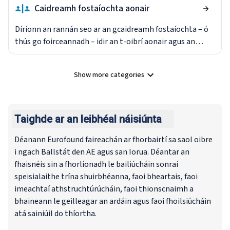
meicníochtaí dlíthiúla agus institiúideacha – idir
Caidreamh fostaíochta aonair
chomhchoiteanna agus aonair – a úsáidtear chun
díospóidí a réiteach agus na cúinsí inar féidir iad a úsáid.
Díríonn an rannán seo ar an gcaidreamh fostaíochta – ó
thús go foirceannadh – idir an t-oibrí aonair agus an
fostóir, a chlúdaíonn an conradh fostaíochta, teidlíochtaí
agus oibleagáidí, nósanna imeachta dífhostú agus
Show more categories
foirceanta, agus socruithe reachtúla maidir le saoire
Show all categories
bhreoiteachta agus scor.
Taighde ar an leibhéal náisiúnta
Déanann Eurofound faireachán ar fhorbairtí sa saol oibre
i ngach Ballstát den AE agus san Iorua. Déantar an
fhaisnéis sin a fhorlíonadh le bailiúcháin sonraí
speisialaithe trína shuirbhéanna, faoi bheartais, faoi
imeachtaí athstruchtúrúcháin, faoi thionscnaimh a
bhaineann le geilleagar an ardáin agus faoi fhoilsiúcháin
atá sainiúil do thíortha.