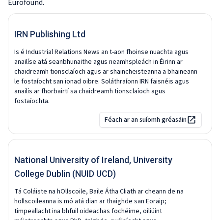
Eurofound.
IRN Publishing Ltd
Is é Industrial Relations News an t-aon fhoinse nuachta agus
anailíse atá seanbhunaithe agus neamhspleách in Éirinn ar
chaidreamh tionsclaíoch agus ar shaincheisteanna a bhaineann
le fostaíocht san ionad oibre. Soláthraíonn IRN faisnéis agus
anailís ar fhorbairtí sa chaidreamh tionsclaíoch agus
fostaíochta.
Féach ar an suíomh gréasáin
National University of Ireland, University
College Dublin (NUID UCD)
Tá Coláiste na hOllscoile, Baile Átha Cliath ar cheann de na
hollscoileanna is mó atá dian ar thaighde san Eoraip;
timpeallacht ina bhfuil oideachas fochéime, oiliúint