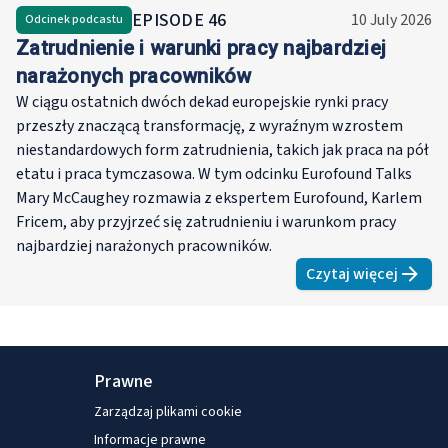
zatrudnienia, kwestiami
EPISODE
46
10 July 2026
Odcinek podcastu
społecznymi, płcią i
Zatrudnienie i warunki pracy najbardziej
badaniami. Pełniła również
narażonych pracowników
funkcję koordynatora w
W ciągu ostatnich dwóch dekad europejskie rynki pracy
trójstronnym komitecie
przeszły znaczącą transformację, z wyraźnym wzrostem
doradczym Komisji
niestandardowych form zatrudnienia, takich jak praca na pół
Europejskiej ds.
etatu i praca tymczasowa. W tym odcinku Eurofound Talks
bezpieczeństwa i higieny
Mary McCaughey rozmawia z ekspertem Eurofound, Karlem
pracy. Uzyskała tytuł doktora
Fricem, aby przyjrzeć się zatrudnieniu i warunkom pracy
ekonomii i magistra
najbardziej narażonych pracowników.
ekonometrii na Wolnym
Czytaj więcej
Uniwersytecie w Brukseli
about
Zatru
(ULB).
Prawne
Zarządzaj plikami cookie
Informacje prawne