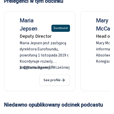
Prelegenci w tym odcinku
Maria
Mary
Jepsen
McCau
Eurofound
Deputy Director
Head of 
Maria Jepsen jest zastępcą
Mary McCa
dyrektora Eurofoundu,
informacji
powołaną 1 listopada 2019 r.
Absolwentk
Koordynuje rozwój
Kolegium 
programu Agencji. Wcześniej
X: @MariaJepsenEF
rozpoczęła
była dyrektorem działu
Wall Stree
badawczego w Europejskim
Współprac
See profile
Instytucie Związków
Parlament
Zawodowych (ETUI) oraz
(AWEPA) w
adiunktem i pracownikiem
okresie p
naukowym na Wolnym
kraju, a w
Niedawno opublikowany odcinek podcastu
Uniwersytecie w Brukseli
rzecznika