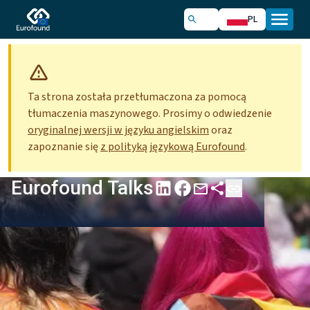
PL
Ta strona została przetłumaczona za pomocą
tłumaczenia maszynowego. Prosimy o odwiedzenie
oryginalnej wersji w języku angielskim
oraz
zapoznanie się
z polityką językową Eurofound
.
Eurofound Talks