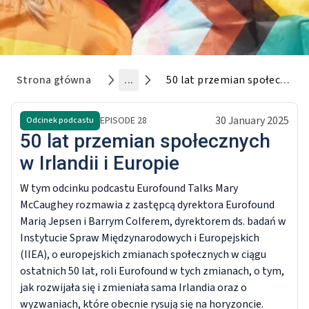
Strona główna
...
50 lat przemian społecznych w Irlandii i Europie
30 January 2025
EPISODE
28
Odcinek podcastu
50 lat przemian społecznych
w Irlandii i Europie
W tym odcinku podcastu Eurofound Talks Mary
McCaughey rozmawia z zastępcą dyrektora Eurofound
Marią Jepsen i Barrym Colferem, dyrektorem ds. badań w
Instytucie Spraw Międzynarodowych i Europejskich
(IIEA), o europejskich zmianach społecznych w ciągu
ostatnich 50 lat, roli Eurofound w tych zmianach, o tym,
jak rozwijała się i zmieniała sama Irlandia oraz o
wyzwaniach, które obecnie rysują się na horyzoncie.