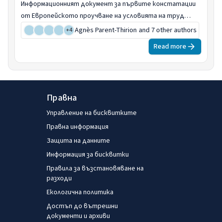
Информационният документ за първите констатации
от Европейското проучване на условията на труд
(EWCS) за 2024 г. предоставя най-новите данни за
Agnès Parent-Thirion
and 7 other authors
+
4
качеството на работните места в ЕС, както и
Read more
експертни прозрения за предизвикателствата и
възможностите, които предоставя новият свят на
труда.
Правна
Управление на бисквитките
Правна информация
Защита на данните
Информация за бисквитки
Правила за възстановяване на
разходи
Екологична политика
Достъп до вътрешни
документи и архиви