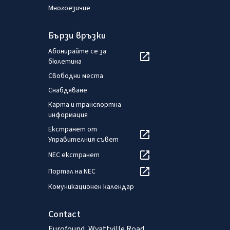
Многоезичие
Бързи връзки
Абонирайте се за
бюлетина
Свободни места
Снабдяване
Карта и транспортна
информация
Екстранет от
Управителния съвет
NEC екстранет
Портал на NEC
Комуникационен календар
Contact
Eurofound, Wyattville Road,