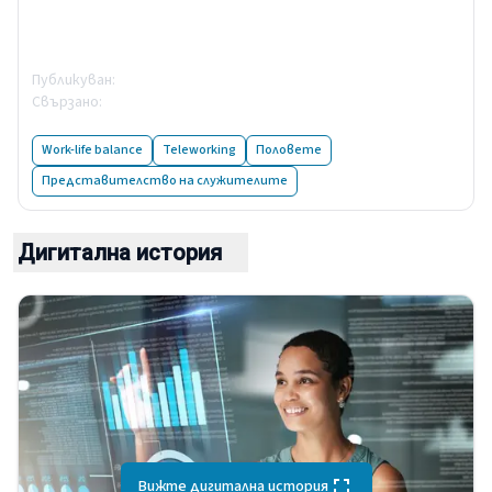
възможности: първите
констатации на EWCS 2024
Публикуван
:
11 September 2025
Свързано
:
Европейско проучване на условията на труд за
2024 г.: п...
Work-life balance
Teleworking
Половете
Представителство на служителите
Дигитална история
Вижте дигитална история