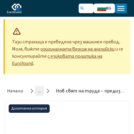
BG
Тази страница е преведена чрез машинен превод.
Моля, вижте
оригиналната версия на английски
и се
консултирайте
с езиковата политика на
Eurofound
.
Начало
...
Нов свят на труда – предизвикателства и възможности: първите констатации на EWCS 2024
Дигитална история
Нов свят на труда –
предизвикателства и