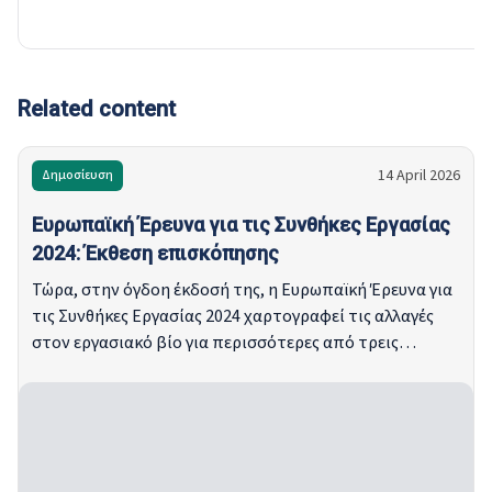
Related content
14 April 2026
Δημοσίευση
Ευρωπαϊκή Έρευνα για τις Συνθήκες Εργασίας
2024: Έκθεση επισκόπησης
Τώρα, στην όγδοη έκδοσή της, η Ευρωπαϊκή Έρευνα για
τις Συνθήκες Εργασίας 2024 χαρτογραφεί τις αλλαγές
στον εργασιακό βίο για περισσότερες από τρεις
δεκαετίες. Αυτή η υψηλής ποιότητας έρευνα βάσει
πιθανοτήτων καλύπτει 35 ευρωπαϊκές χώρες,
συμπεριλαμβανομένων των 27 κρατών μελών της ΕΕ,
της Νορβηγίας, της Ελβετίας, της Αλβανίας, της
Βοσνίας-Ερζεγοβίνης, του Μαυροβουνίου, της Βόρειας