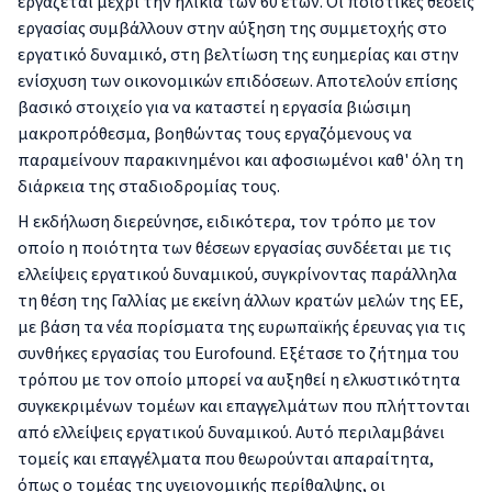
εργάζεται μέχρι την ηλικία των 60 ετών. Οι ποιοτικές θέσεις
εργασίας συμβάλλουν στην αύξηση της συμμετοχής στο
εργατικό δυναμικό, στη βελτίωση της ευημερίας και στην
ενίσχυση των οικονομικών επιδόσεων. Αποτελούν επίσης
βασικό στοιχείο για να καταστεί η εργασία βιώσιμη
μακροπρόθεσμα, βοηθώντας τους εργαζόμενους να
παραμείνουν παρακινημένοι και αφοσιωμένοι καθ' όλη τη
διάρκεια της σταδιοδρομίας τους.
Η εκδήλωση διερεύνησε, ειδικότερα, τον τρόπο με τον
οποίο η ποιότητα των θέσεων εργασίας συνδέεται με τις
ελλείψεις εργατικού δυναμικού, συγκρίνοντας παράλληλα
τη θέση της Γαλλίας με εκείνη άλλων κρατών μελών της ΕΕ,
με βάση τα νέα πορίσματα της ευρωπαϊκής έρευνας για τις
συνθήκες εργασίας του Eurofound. Εξέτασε το ζήτημα του
τρόπου με τον οποίο μπορεί να αυξηθεί η ελκυστικότητα
συγκεκριμένων τομέων και επαγγελμάτων που πλήττονται
από ελλείψεις εργατικού δυναμικού. Αυτό περιλαμβάνει
τομείς και επαγγέλματα που θεωρούνται απαραίτητα,
όπως ο τομέας της υγειονομικής περίθαλψης, οι