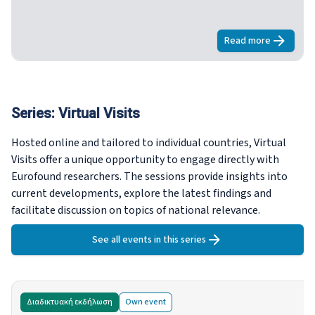
Μακεδονίας, του Κοσσυφοπεδίου και της Σερβίας. Στο
πλαίσιο της έρευνας πραγματοποιήθηκαν
περισσότερες από 36.600 προσωπικές συνεντεύξεις,
Read more
about
Ευρωπαϊ
διάρκειας περίπου 45 λεπτών η καθεμία.
Series:
Virtual Visits
Hosted online and tailored to individual countries, Virtual
Visits offer a unique opportunity to engage directly with
Eurofound researchers. The sessions provide insights into
current developments, explore the latest findings and
facilitate discussion on topics of national relevance.
See all events in this series
Διαδικτυακή εκδήλωση
Own
event