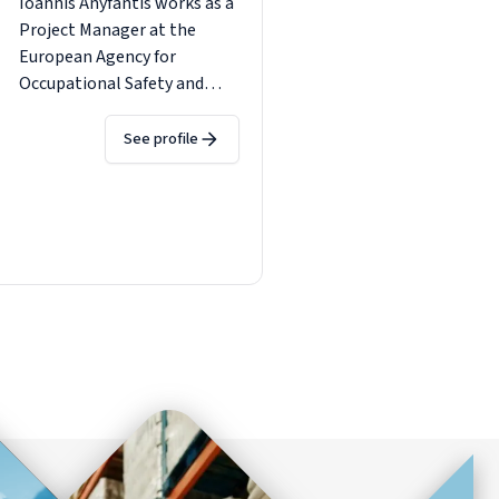
Ioannis Anyfantis works as a
Project Manager at the
European Agency for
Occupational Safety and
Health (EU-OSHA).
See profile