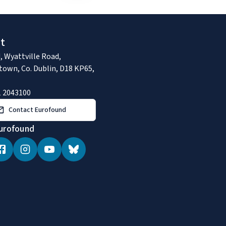
t
, Wyattville Road,
town, Co. Dublin, D18 KP65,
1 2043100
Contact Eurofound
urofound