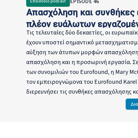
EPISODE
46
Επεισόδιο podcast
Κοσσυφοπεδίου, εργάστ
Απασχόληση και συνθήκες 
επικοινωνίας για την Ευ
Ανασυγκρότησης στη Σερ
πλέον ευάλωτων εργαζομέ
καθήκοντα αρχισυντάκτρ
Τις τελευταίες δύο δεκαετίες, οι ευρωπαϊ
2003.
έχουν υποστεί σημαντικό μετασχηματισμ
αύξηση των άτυπων μορφών απασχόλησης
απασχόληση και η προσωρινή εργασία. Σε
των συνομιλιών του Eurofound, η Mary Mc
τον εμπειρογνώμονα του Eurofound Karel F
διερευνήσει τις συνθήκες απασχόλησης κα
ευάλωτων εργαζομένων.
Δι