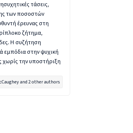
νησυχητικές τάσεις,
σης των ποσοστών
υθυντή έρευνας στη
ρίπλοκο ζήτημα,
άδες. Η συζήτηση
κά εμπόδια στην ψυχική
ύς χωρίς την υποστήριξη
cCaughey
and 2 other authors