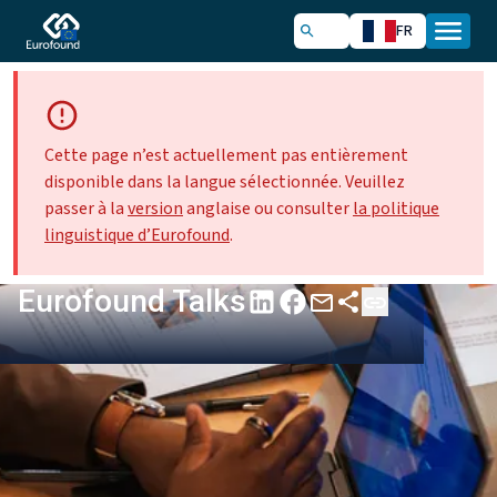
FR
Cette page n’est actuellement pas entièrement
disponible dans la langue sélectionnée. Veuillez
passer à la
version
anglaise ou consulter
la politique
linguistique d’Eurofound
.
Eurofound Talks