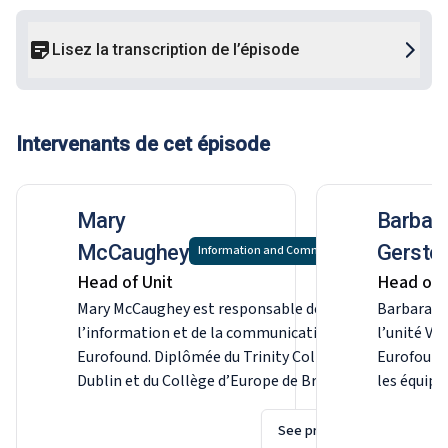
Lisez la transcription de l’épisode
Intervenants de cet épisode
Mary
Barbar
McCaughey
Gerste
Information and Communication
Head of Unit
​Head of 
Mary McCaughey est responsable de
Barbara Ge
l’information et de la communication à
l’unité Vi
Eurofound. Diplômée du Trinity College de
Eurofound.
Dublin et du Collège d’Europe de Bruges, elle
les équipe
a commencé à travailler à Bruxelles avec
la qualité
Europolitics et le Wall Street Journal
base de l’
See profile