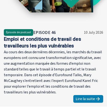
en science
de Hambou
maîtrise e
la Kenned
l’Universi
EPISODE
46
10 July 2026
Épisode de podcast
Emploi et conditions de travail des
travailleurs les plus vulnérables
Au cours des deux dernières décennies, les marchés du travail
européens ont connu une transformation significative, avec
une augmentation marquée des formes d’emploi non
standard telles que le travail à temps partiel et le travail
temporaire. Dans cet épisode d’Eurofound Talks, Mary
McCaughey s’entretient avec l’expert Eurofound Karel Fric
pour explorer l’emploi et les conditions de travail des
travailleurs les plus vulnérables.
Lire la suite
about
Emplo