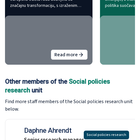
značajnu transformaciju, s izraženim
politika suočavaju
porastom nestandardnih oblika
zadržavanja iskusn
zapošljavanja poput rada na pola radnog
radnih mjesta potr
vremena i privremenog rada. U ovoj
demografske skup
epizodi Eurofound Talks, Mary
McCaughey razgovara s Eurofoundovim
stručnjakom Karelom Fricom kako bi
istražili radnu i zaposlene uvjete
Read more
najranjivijih radnika.
about
Zapošljavanje i radni uvjeti
Other members of the
Social policies
research
unit
Find more staff members of the Social policies research
unit
below.
Daphne Ahrendt
Social policies research
Senior research manager