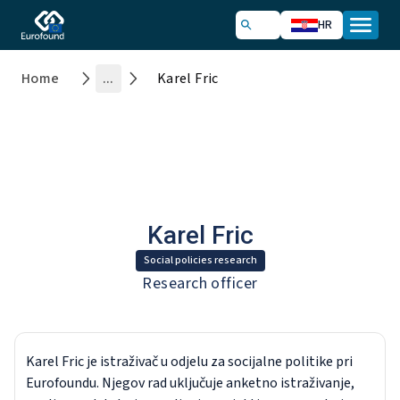
HR
Home
...
Karel Fric
Karel Fric
Social policies research
Research officer
Karel Fric je istraživač u odjelu za socijalne politike pri
Eurofoundu. Njegov rad uključuje anketno istraživanje,