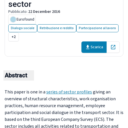
sector
Pubblicato
:
22 December 2016
Eurofound
Dialogo sociale
Retribuzione e reddito
Partecipazione al lavoro
+2
Scarica
Open in 
Abstract
This paper is one in a
series of sector profiles
giving an
overview of structural characteristics, work organisation
practices, human resource management, employee
participation and social dialogue in the transport sector. It is
based on the third European Company Survey (ECS). The
sector includes all activities related to transportation and