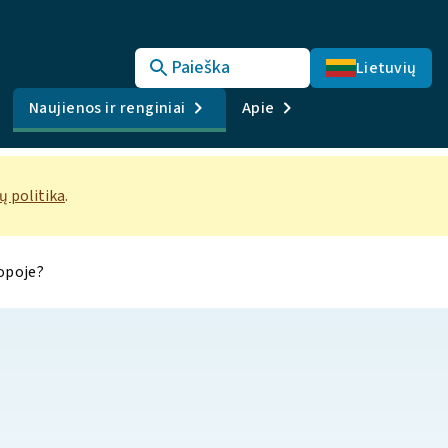
Paieška
Lietuvių
Naujienos ir renginiai
Apie
 politika
.
ropoje?