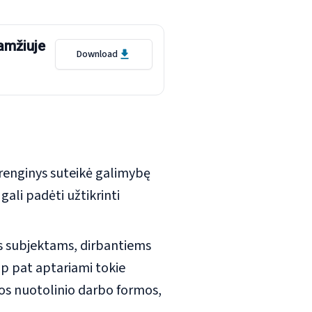
 amžiuje
Download
 renginys suteikė galimybę
gali padėti užtikrinti
s subjektams, dirbantiems
ip pat aptariami tokie
irios nuotolinio darbo formos,