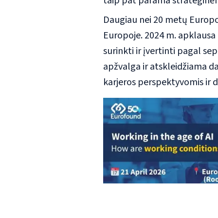
taip pat parama strateginė
Daugiau nei 20 metų Europos
Europoje. 2024 m. apklausa 
surinkti ir įvertinti pagal 
apžvalga ir atskleidžiama darb
karjeros perspektyvomis ir 