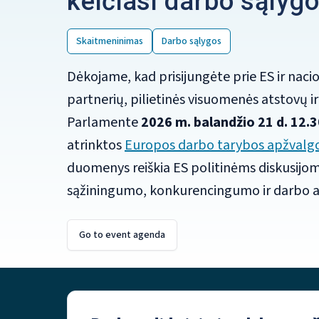
keičiasi darbo sąlyg
Skaitmeninimas
Darbo sąlygos
Dėkojame, kad prisijungėte prie ES ir nacio
partnerių, pilietinės visuomenės atstovų i
Parlamente
2026 m. balandžio 21 d. 12.3
atrinktos
Europos darbo tarybos apžvalgo
duomenys reiškia ES politinėms diskusijom
sąžiningumo, konkurencingumo ir darbo at
Go to event agenda