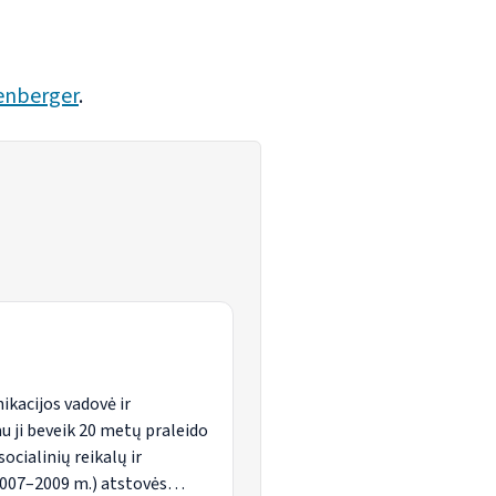
enberger
.
kacijos vadovė ir
u ji beveik 20 metų praleido
ocialinių reikalų ir
2007–2009 m.) atstovės