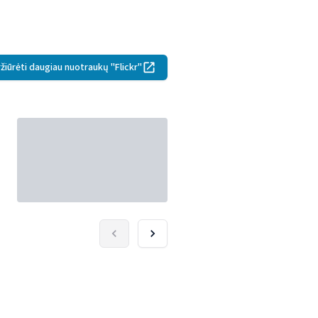
itions
.
žiūrėti daugiau nuotraukų "Flickr"