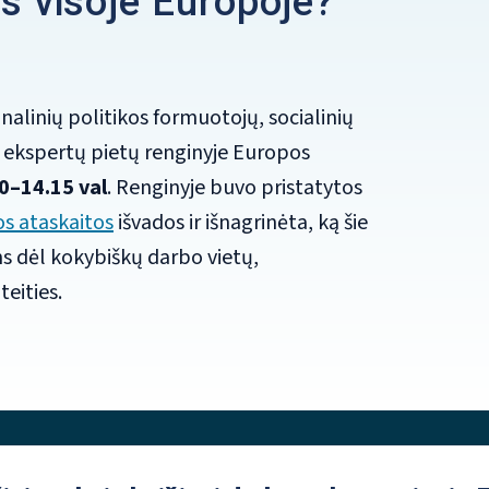
os visoje Europoje?
nalinių politikos formuotojų, socialinių
r ekspertų pietų renginyje Europos
0–14.15 val
. Renginyje buvo pristatytos
s ataskaitos
išvados ir išnagrinėta, ką šie
s dėl kokybiškų darbo vietų,
eities.