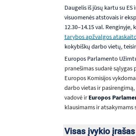
Daugelis iš jūsų kartu su ES i
visuomenės atstovais ir eks
12.30–14.15 val. Renginyje,
tarybos apžvalgos ataskait
kokybiškų darbo vietų, teis
Europos Parlamento Užimtum
pranešimas
sudarė sąlygas
Europos Komisijos vykdomasi
darbo vietas ir pasirengimą
,
vadovė ir
Europos Parlamen
klausimams ir atsakymams su 
Visas įvykio įrašas