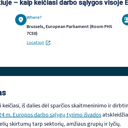
iuje – kaip keičiasi darbo sąlygos visoje 
Where?
Brussels, European Parliament (Room PHS
7C50)
opens in new tab
Location
as
keičiasi, iš dalies dėl sparčios skaitmeninimo ir dirbt
24 m. Europos darbo sąlygų tyrimo išvados
atskleidžia
elių skirtumų tarp sektorių, amžiaus grupių ir lyčių.