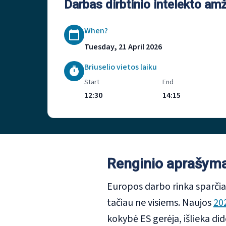
Darbas dirbtinio intelekto amž
When?
Tuesday, 21 April 2026
Briuselio vietos laiku
Start
End
12:30
14:15
Renginio aprašym
Europos darbo rinka sparčiai 
tačiau ne visiems. Naujos
20
kokybė ES gerėja, išlieka did