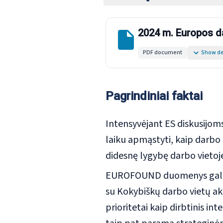
2024 m. Europos da
PDF document
Show de
Pagrindiniai faktai
Intensyvėjant ES diskusijom
laiku apmąstyti, kaip darbo s
didesnę lygybę darbo vietoje
EUROFOUND duomenys gali pa
su Kokybiškų darbo vietų ak
prioritetai kaip dirbtinis int