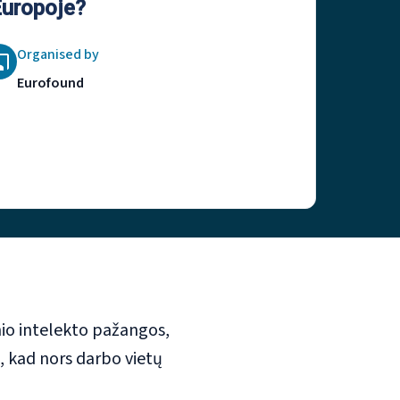
Europoje?
Organised by
Eurofound
inio intelekto pažangos,
, kad nors darbo vietų