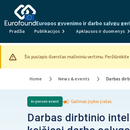
Europos gyvenimo ir darbo sąlygų ger
Pradžia
Publikacijos
Apklausos ir duomenys
Šis puslapis išverstas mašininiu vertimu. Peržiūrėkite
Home
News & events
Darbas dirb
Galimas įvykio įrašas
In-person
event
Darbas dirbtinio inte