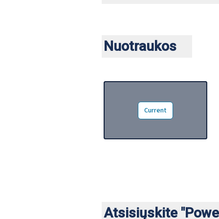
By clicki
Nuotraukos
Ivailo Kalfin, Li Andersso
Current
Atsisiųskite "Powe