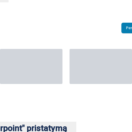
ng on the button to play the video you accept their
terms and cond
Play video
Per
n, Barbara Gerstenberger
rpoint" pristatymą