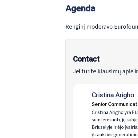
Agenda
Renginį moderavo Eurofound
Contact
Jei turite klausimų apie i
Cristina Arigho
Senior Communicat
Cristina Arigho yra E
suinteresuotųjų subjek
Briuselyje ir ėjo įvair
įtraukties generalini