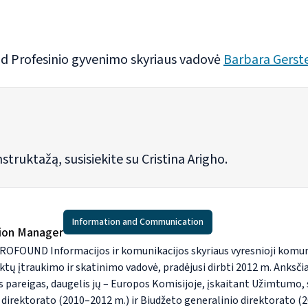
 Profesinio gyvenimo skyriaus vadovė
Barbara Gerst
nstruktažą, susisiekite su Cristina Arigho.
Information and Communication
ion Manager
UROFOUND Informacijos ir komunikacijos skyriaus vyresnioji komuni
tų įtraukimo ir skatinimo vadovė, pradėjusi dirbti 2012 m. Anksčia
ias pareigas, daugelis jų – Europos Komisijoje, įskaitant Užimtumo, s
o direktorato (2010–2012 m.) ir Biudžeto generalinio direktorato (