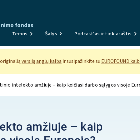
inimo fondas
Publikacijos
Temos
Šalys
Podcast'as ir tinklaraštis
Apklausos ir duomenys
Temos
 originalią
versiją anglų kalba
ir susipažinkite su
EUROFOUND kalbų
Šalys
tinio intelekto amžiuje – kaip keičiasi darbo sąlygos visoje Eu
Podcast'as ir tinklaraštis
Naujienos ir renginiai
Apie
lekto amžiuje – kaip