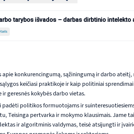
rbo tarybos išvados – darbas dirbtinio intelekto
tails
s apie konkurencingumą, sąžiningumą ir darbo ateitį,
ąlygos keičiasi praktikoje ir kaip politiniai sprendimai 
 ir geresnės kokybės darbo vietas.
dėti politikos formuotojams ir suinteresuotiesiem
tu, Teisinga pertvarka ir mokymo klausimais. Jame ta
elektas ir algoritminis valdymas, teisė atsijungti ir įva