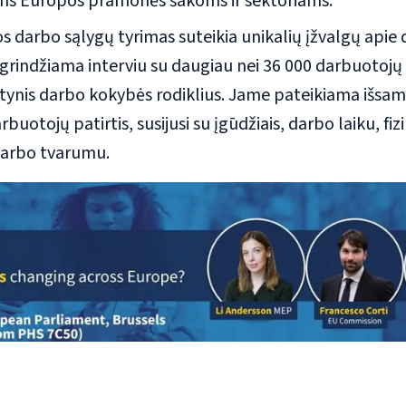
ms Europos pramonės šakoms ir sektoriams.
 darbo sąlygų tyrimas suteikia unikalių įžvalgų apie 
grindžiama interviu su daugiau nei 36 000 darbuotojų 
septynis darbo kokybės rodiklius. Jame pateikiama išsam
uotojų patirtis, susijusi su įgūdžiais, darbo laiku, fizi
darbo tvarumu.