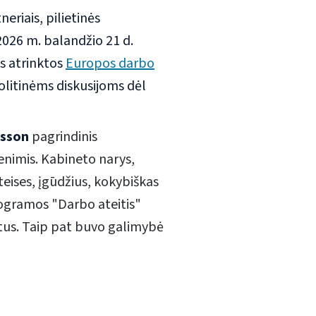
neriais, pilietinės
2026 m. balandžio 21 d.
s atrinktos
Europos darbo
olitinėms diskusijoms dėl
rsson
pagrindinis
enimis.
Kabineto narys,
eises, įgūdžius, kokybiškas
rogramos "Darbo ateitis"
us. Taip pat buvo galimybė