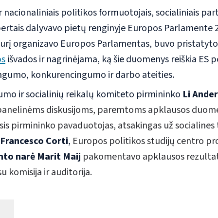
r nacionaliniais politikos formuotojais, socialiniais part
pertais dalyvavo pietų renginyje Europos Parlamente 
 kurį organizavo Europos Parlamentas, buvo pristatyto
os
išvados ir nagrinėjama, ką šie duomenys reiškia ES p
ingumo, konkurencingumo ir darbo ateities.
o ir socialinių reikalų komiteto pirmininko
Li Ande
 panelinėms diskusijoms, paremtoms apklausos duom
s pirmininko pavaduotojas, atsakingas už socialines t
Francesco Corti
,
Europos politikos studijų centro p
to narė Marit Maij
pakomentavo apklausos rezultat
komisija ir auditorija.
This video is hosted by a third party, YouTube.