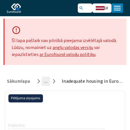
LV
Šī lapa pašlaik nav pilnībā pieejama izvēlētajā valodā.
Lūdzu, nomainiet uz
angļu valodas versiju
vai
iepazīstieties
ar Eurofound valodu politiku
.
Sākumlapa
...
Inadequate housing in Europe: Costs and consequences
Pētījuma ziņojums
Inadequate housing in Europe:
Costs and consequences
Publicēts
:
4 August 2016