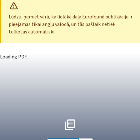
Lūdzu, ņemiet vērā, ka lielākā daļa Eurofound publikāciju ir
pieejamas tikai angļu valodā, un tās pašlaik netiek
tulkotas automātiski.
Loading PDF…