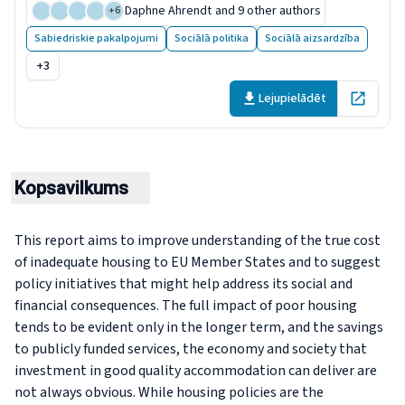
Daphne Ahrendt
and 9 other authors
+
6
Sabiedriskie pakalpojumi
Sociālā politika
Sociālā aizsardzība
+3
Lejupielādēt
Open in 
Kopsavilkums
This report aims to improve understanding of the true cost
of inadequate housing to EU Member States and to suggest
policy initiatives that might help address its social and
financial consequences. The full impact of poor housing
tends to be evident only in the longer term, and the savings
to publicly funded services, the economy and society that
investment in good quality accommodation can deliver are
not always obvious. While housing policies are the