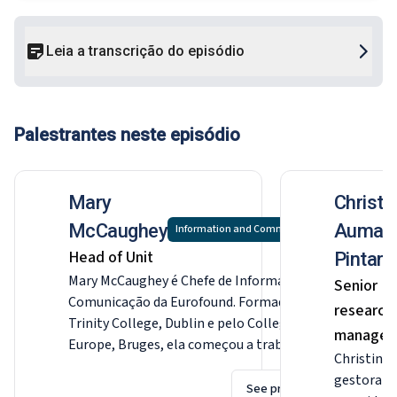
Leia a transcrição do episódio
Palestrantes neste episódio
Mary
Christi
McCaughey
Aumayr
Information and Communication
Head of Unit
Pintar
Mary McCaughey é Chefe de Informação e
Senior
Comunicação da Eurofound. Formada pelo
research
Trinity College, Dublin e pelo College of
manager
Europe, Bruges, ela começou a trabalhar em
Christine
Bruxelas com a Europolitics e o Wall Street
gestora sé
Journal Europe. Trabalhou com a Associação
See profile