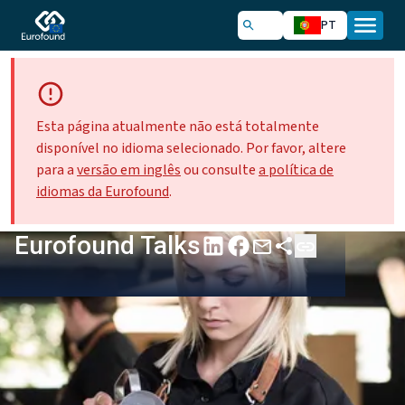
PT
Esta página atualmente não está totalmente
disponível no idioma selecionado. Por favor, altere
para a
versão em inglês
ou consulte
a política de
idiomas da Eurofound
.
Eurofound Talks