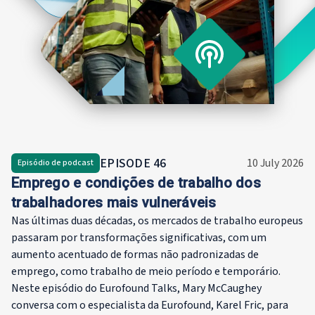
economia 
Joanneum 
Ela obtev
Economia 
Ciências 
tendo est
Graz, Vien
EPISODE
46
10 July 2026
Episódio de podcast
Emprego e condições de trabalho dos
trabalhadores mais vulneráveis
Nas últimas duas décadas, os mercados de trabalho europeus
passaram por transformações significativas, com um
aumento acentuado de formas não padronizadas de
emprego, como trabalho de meio período e temporário.
Neste episódio do Eurofound Talks, Mary McCaughey
conversa com o especialista da Eurofound, Karel Fric, para