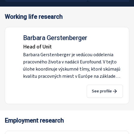
Working life research
Barbara Gerstenberger
​Head of Unit
Barbara Gerstenberger je vedúcou oddelenia
pracovného života v nadácii Eurofound. V tejto
úlohe koordinuje výskumné tímy, ktoré skúmajú
kvalitu pracovných miest v Európe na základe
európskeho prieskumu pracovných podmienok, a
je celkovo zodpovedná za Európske stredisko pre
See profile
monitorovanie pracovného života a výskum
pracovnoprávnych vzťahov v EÚ. Do nadácie
Eurofound nastúpila v roku 2001 ako výskumná
manažérka v vtedy novozriadenom Európskom
Employment research
centre pre monitorovanie zmien (EMCC). V roku
2007 prešla do informačného a komunikačného