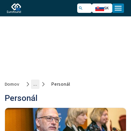
SK
Kto sme
Domov
...
Personál
Personál