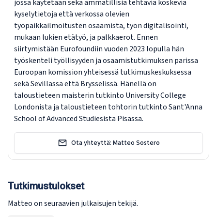
jossa käytetään sekä ammatillisia tehtäviä koskevia
kyselytietoja että verkossa olevien
työpaikkailmoitusten osaamista, työn digitalisointi,
mukaan lukien etätyö, ja palkkaerot. Ennen
siirtymistään Eurofoundiin vuoden 2023 lopulla hän
työskenteli työllisyyden ja osaamistutkimuksen parissa
Euroopan komission yhteisessä tutkimuskeskuksessa
sekä Sevillassa että Brysselissä. Hänellä on
taloustieteen maisterin tutkinto University College
Londonista ja taloustieteen tohtorin tutkinto Sant'Anna
School of Advanced Studiesista Pisassa.
Ota yhteyttä: Matteo Sostero
Tutkimustulokset
Matteo on seuraavien julkaisujen tekijä.