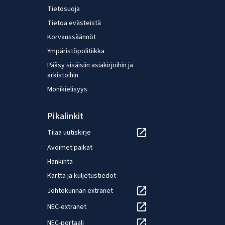
Tietosuoja
Tietoa evästeistä
Korvaussäännöt
Ympäristöpolitiikka
Pääsy sisäisiin asiakirjoihin ja
arkistoihin
Monikielisyys
Pikalinkit
Tilaa uutiskirje
Avoimet paikat
Hankinta
Kartta ja kuljetustiedot
Johtokunnan extranet
NEC-extranet
NEC-portaali