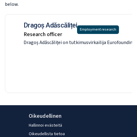
below.
Dragoș Adăscăliței
Employment research
Research officer
Dragoș Adăscăliței on tutkimusvirkailija Eurofoundin 
Oikeudellinen
Hallinnoi evästeitä
Oikeudellista tietoa