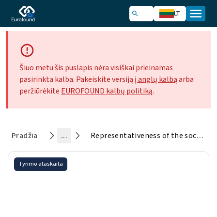
LT
Šiuo metu šis puslapis nėra visiškai prieinamas
pasirinkta kalba. Pakeiskite versiją
į anglų kalbą
arba
peržiūrėkite
EUROFOUND kalbų politiką
.
Pradžia
...
Representativeness of the social partners in European cross-industry social dialogue
Tyrimo ataskaita
Representativeness of the
social partners in European
cross-industry social dialogue