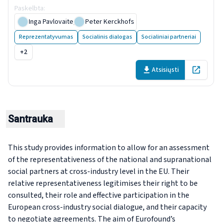
Paskelbta
:
9 November 2023
Inga Pavlovaite
,
Peter Kerckhofs
Reprezentatyvumas
Socialinis dialogas
Socialiniai partneriai
+2
Atsisiųsti
Open in 
Santrauka
This study provides information to allow for an assessment
of the representativeness of the national and supranational
social partners at cross-industry level in the EU. Their
relative representativeness legitimises their right to be
consulted, their role and effective participation in the
European cross-industry social dialogue, and their capacity
to negotiate agreements. The aim of Eurofound’s