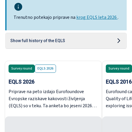
Trenutno potekajo priprave na
krog EQLS leta 2026
.
Show full history of the EQLS
Survey round
EQLS 2026
Survey round
EQLS 2026
EQLS 2016
Priprave na peto izdajo Eurofoundove
Eurofound ca
Evropske raziskave kakovosti življenja
Quality of Li
(EQLS) so v teku. Ta anketa bo jeseni 2026
exploring iss
objavljena v vseh državah članicah EU27.
quality of so
services.