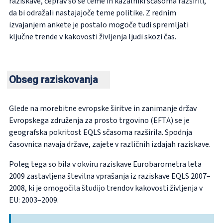
raziskave, čeprav so se teme in kazalniki sčasoma razširili,
da bi odražali nastajajoče teme politike. Z rednim
izvajanjem ankete je postalo mogoče tudi spremljati
ključne trende v kakovosti življenja ljudi skozi čas.
Obseg raziskovanja
Glede na morebitne evropske širitve in zanimanje držav
Evropskega združenja za prosto trgovino (EFTA) se je
geografska pokritost EQLS sčasoma razširila. Spodnja
časovnica navaja države, zajete v različnih izdajah raziskave.
Poleg tega so bila v okviru raziskave Eurobarometra leta
2009 zastavljena številna vprašanja iz raziskave EQLS 2007–
2008, ki je omogočila študijo trendov kakovosti življenja v
EU: 2003–2009.