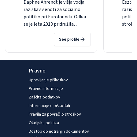
Daphne Ahrendt je višja vodja
Eszter 
raziskav v enoti za socialno
raziska
politiko pri Eurofoundu. Odkar
politik
se je leta 2013 pridružila
stroko
Eurofoundu, je njeno delo
metodo
zajemalo širok razpon področij
statist
See profile
socialne politike. Trenutno
je pri 
usklajuje Eurofoundove
evrops
dejavnosti v zvezi z
življen
upravljanjem in razvojem
o življ
Pravno
raziskav ter vodi pripravo in
je odg
Upravljanje piškotkov
analizo e-raziskav o covidu-19.
naboro
Pravne informacije
Daphne ima več kot 20 let
razisk
izkušenj kot raziskovalka pri
Zaščita podatkov
dobro 
mednarodnih raziskavah, pred
kakovos
Informacije o piškotkih
tem pa je delala v enoti
gospodi
Pravila za povračilo stroškov
Eurobarometra pri Evropski
vključn
Okoljska politika
komisiji in v Nacionalnem
počutj
Dostop do notranjih dokumentov
centru za družbene raziskave v
poklic