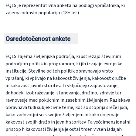
EQLS je reprezentativna anketa na podlagi vprašalnika, ki
zajema odraslo populacijo (18+ let).
Osredotočenost ankete
EQLS zajema življenjska področja, ki ustrezajo številnim
področjem politik in programom, ki jih izvajajo evropske
institucije. Številne od teh politik obravnavajo vrsto
vprašanj, ki vplivajo na kakovost življenja, kakovost družbe
in kakovost javnih storitev. Ti vključujejo zaposlovanje,
dohodek, izobraževanje, stanovanja, družino, zdravje ter
ravnovesje med poklicnim in zasebnim življenjem. Raziskava
obravnava tudi subjektivne teme, kot so stopnja sreče ljudi,
kako zadovoljni so s svojim življenjem in kako dojemajo
kakovost svojih družb in javnih storitev. Ta večdimenzionalni
pristop h kakovosti življenja je ostal trden v vseh izdajah