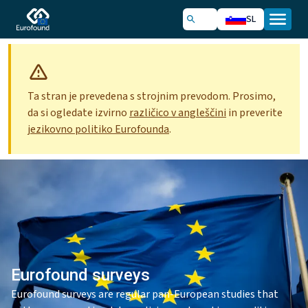
SL
Ta stran je prevedena s strojnim prevodom. Prosimo,
da si ogledate izvirno
različico v angleščini
in preverite
jezikovno politiko Eurofounda
.
Eurofound surveys
Eurofound surveys are regular pan-European studies that