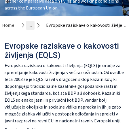
gather comparative data on living and working conditions
across the European Union.
Home
...
Evropske raziskave o kakovosti življenja (EQLS)
Evropske raziskave o kakovosti
življenja (EQLS)
Evropska raziskava o kakovosti življenja (EQLS) je orodje za
spremljanje kakovosti življenja v več razsežnostih. Od uvedbe
leta 2003 se je EQLS razvil v dragocen sklop kazalnikov, ki
dopolnjujejo tradicionalne kazalnike gospodarske rasti in
življenjskega standarda, kot sta BDP ali dohodek. Kazalniki
EQLS so enako jasni in privlačni kot BDP, vendar bolj
vključujejo okoljske in socialne vidike napredka in jih je zato
mogoče zlahka vključiti v postopek odločanja in sprejeti v
javni razpravi na ravni EU in nacionalni ravni v Evropski uniji.