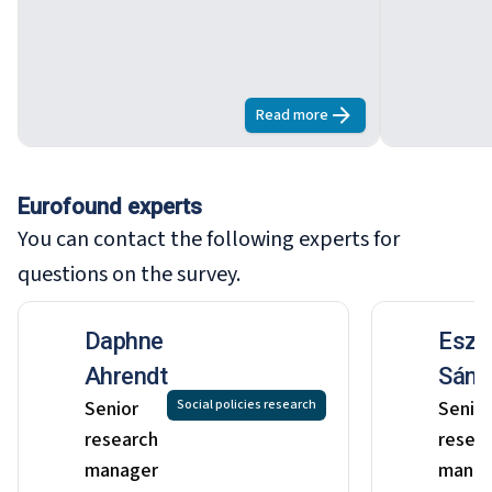
Read more
about
EQLS 2026
Eurofound experts
You can contact the following experts for
questions on the survey.
Daphne
Eszt
Ahrendt
Sánd
Senior
Social policies research
Senio
research
resea
manager
manag