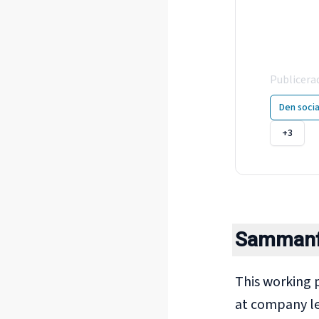
Cha
Eur
Publicera
Den socia
+3
Sammanf
This working 
at company le