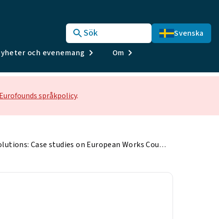
Sök
Svenska
yheter och evenemang
Om
Eurofounds språkpolicy
.
Challenges and solutions: Case studies on European Works Councils