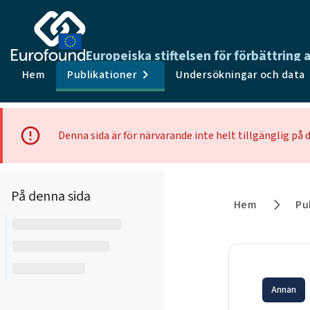
Europeiska stiftelsen för förbättring 
Hem
Publikationer
Undersökningar och data
Denna sida är för närvarande inte helt tillgänglig på d
På denna sida
Hem
Pu
Annan