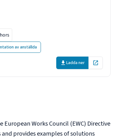
ase studies on
thors
tation av anställda
Ladda ner
Open in new tab
he European Works Council (EWC) Directive
s and provides examples of solutions