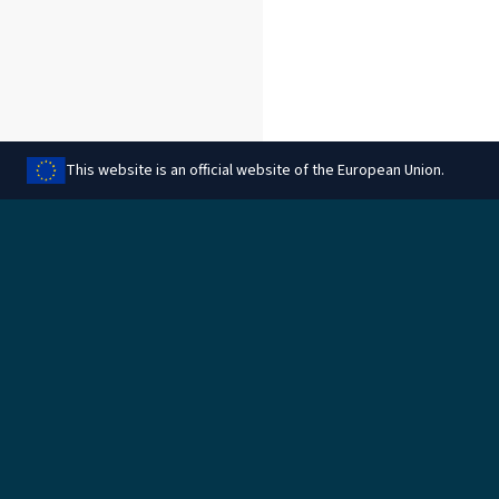
This website is an official website of the European Union.
Dela denna sida
Juridiskt
Hantera cookies
Juridisk information
Dataskydd
Information om cookies
Regler för ersättning