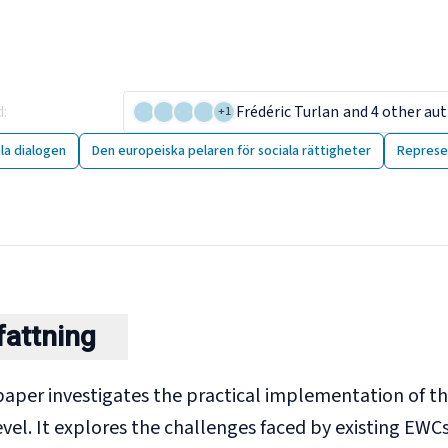
llenges and solutions: C
opean Works Councils
d
:
24 October 2022
Frédéric Turlan
and 4 other au
+
1
la dialogen
Den europeiska pelaren för sociala rättigheter
Represen
attning
paper investigates the practical implementation of t
vel. It explores the challenges faced by existing EWC