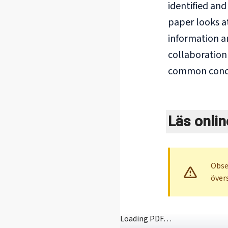
identified an
paper looks a
information an
collaboration
common conc
Läs onlin
Obse
över
Loading PDF…