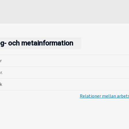
og- och metainformation
r
r.
k
Relationer mellan arbet