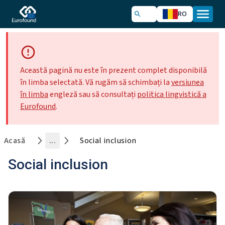
RO
Această pagină nu este în prezent complet disponibilă
în limba selectată. Vă rugăm să schimbați la
versiunea
în limba
engleză sau să consultați
politica lingvistică a
Eurofound
.
Acasă
...
Social inclusion
Social inclusion