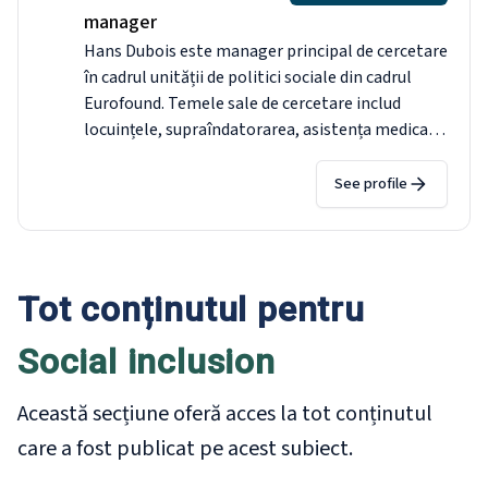
manager
Hans Dubois este manager principal de cercetare
în cadrul unității de politici sociale din cadrul
Eurofound. Temele sale de cercetare includ
locuințele, supraîndatorarea, asistența medicală,
îngrijirea pe termen lung, beneficiile sociale,
pensionarea și calitatea vieții în zona locală.
See profile
Înainte de a se alătura Eurofound, a fost profesor
asistent la Universitatea Kozminski (Varșovia). A
absolvit un doctorat în Administrarea și
Managementul Afacerilor la Universitatea
Tot conținutul pentru
Bocconi (Milano), după ce a lucrat ca ofițer de
cercetare la Observatorul European al
Social inclusion
Sistemelor și Politicilor de Sănătate (Madrid).
Această secțiune oferă acces la tot conținutul
care a fost publicat pe acest subiect.