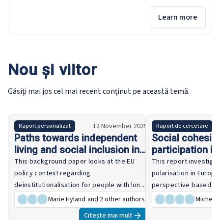
Learn more
Nou și viitor
Găsiți mai jos cel mai recent conținut pe această temă.
12 November 2025
Raport personalizat
Raport de cercetare
Paths towards independent
Social cohesio
living and social inclusion in
participation i
Europe for people with a
This background paper looks at the EU
This report investiga
disability - Background paper
policy context regarding
polarisation in Europe
deinstitutionalisation for people with long-
perspective based on
term care needs, analyses trends and
Social Survey. It exam
Marie Hyland
and 2 other authors
Michele 
outlines strategies supporting
variations in polarisa
Citește mai mult