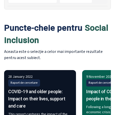
Puncte-cheie pentru
Social
inclusion
Aceasta este o selecție a celor mai importante rezultate
pentru acest subiect.
28 January 2022
9 November 2021
Raport de cercetare
Raport de cercetar
COVID-19 and older people:
Impact of COV
Impact on their lives, support
people in the 
and care
Following a long r
economic crisis (
This report captures the impact of the