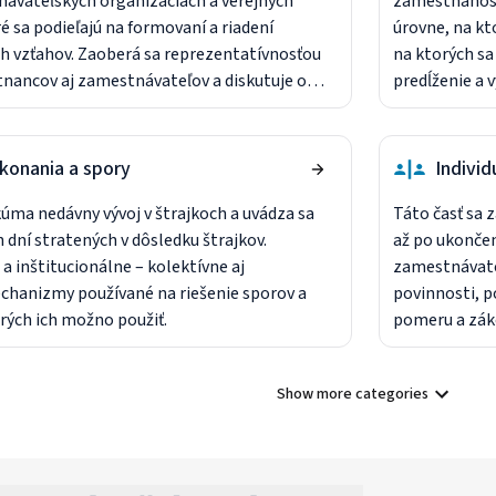
ávateľských organizáciách a verejných
zamestnanost
ré sa podieľajú na formovaní a riadení
úrovne, na kt
 vzťahov. Zaoberá sa reprezentatívnosťou
na ktorých s
nancov aj zamestnávateľov a diskutuje o
predĺženie a 
tných a tripartitných orgánoch zapojených
ktorými sa za
ťahov.
konania a spory
Indivi
skúma nedávny vývoj v štrajkoch a uvádza sa
Táto časť sa 
 dní stratených v dôsledku štrajkov.
až po ukonče
a inštitucionálne – kolektívne aj
zamestnávate
echanizmy používané na riešenie sporov a
povinnosti, 
rých ich možno použiť.
pomeru a zák
odchodu do d
Show more categories
Show all categories