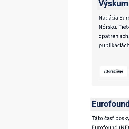
Výskum 
Nadácia Euro
Nórsku. Tiet
opatreniach,
publikáciách 
Zdôrazňuje
Eurofound
Táto časť posky
Eurofound (NEC