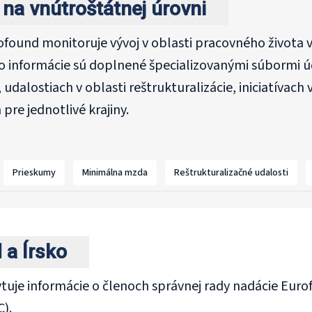
na vnútroštátnej úrovni
found monitoruje vývoj v oblasti pracovného života v
o informácie sú doplnené špecializovanými súbormi úd
 udalostiach v oblasti reštrukturalizácie, iniciatívac
pre jednotlivé krajiny.
Prieskumy
Minimálna mzda
Reštrukturalizačné udalosti
 a Írsko
tuje informácie o členoch správnej rady nadácie Euro
).