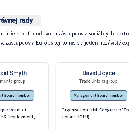
rávnej rady
adácie Eurofound tvoria zástupcovia sociálnych partn
ov, zástupcovia Európskej komisie a jeden nezávislý
aid Smyth
David Joyce
ments group
Trade Unions group
nt Board member
Management Board member
epartment of
Organisation:
Irish Congress of Tr
ade & Employment,
Unions (ICTU)