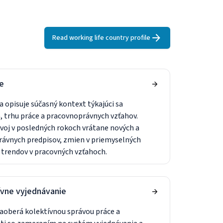
Read working life country profile
e
sa opisuje súčasný kontext týkajúci sa
 trhu práce a pracovnoprávnych vzťahov.
voj v posledných rokoch vrátane nových a
ávnych predpisov, zmien v priemyselných
 trendov v pracovných vzťahoch.
ívne vyjednávanie
zaoberá kolektívnou správou práce a