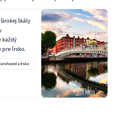
širokej škály
y
e každý
 pre Írsko.
Eurofound a Írsko