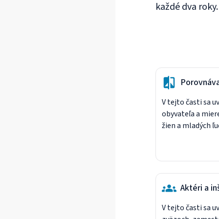
každé dva roky.
Porovnáva
V tejto časti sa 
obyvateľa a mie
žien a mladých ľud
Aktéri a in
V tejto časti sa