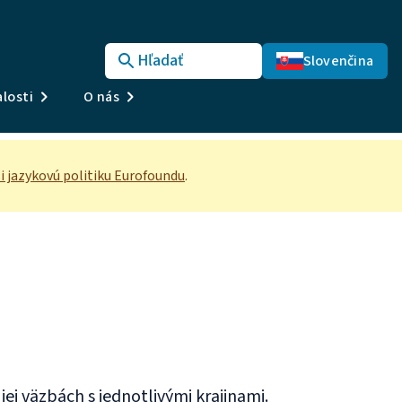
Hľadať
Slovenčina
losti
O nás
si jazykovú politiku Eurofoundu
.
jej väzbách s jednotlivými krajinami.