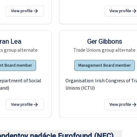
View profile
View profile
ran Lea
Ger Gibbons
s group alternate
Trade Unions group alternate
nt Board member
Management Board member
epartment of Social
Organisation:
Irish Congress of Tr
land)
Unions (ICTU)
View profile
View profile
ondentov nadácie Eurofound (NEC)