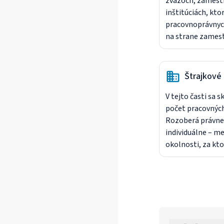
zväzoch, zamestn
inštitúciách, kto
pracovnoprávnych
na strane zamest
hlavných biparti
do pracovných vz
Štrajkové 
V tejto časti sa 
počet pracovných
Rozoberá právne 
individuálne – m
okolnosti, za kto