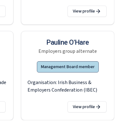
View profile
Pauline O'Hare
Employers group alternate
Management Board member
ade
Organisation:
Irish Business &
Employers Confederation (IBEC)
View profile