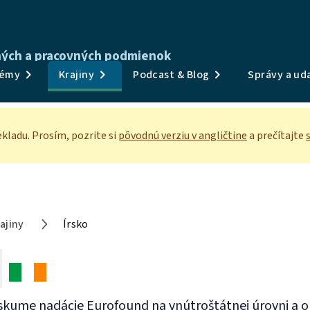
tných a pracovných podmienok
Publikácie
émy
Krajiny
Podcast & Blog
Správy a uda
Prieskumy a údaje
Témy
kladu. Prosím, pozrite
si
pôvodnú verziu v angličtine
a prečítajte
Krajiny
Podcast & Blog
Správy a udalosti
ajiny
Írsko
O nás
výskume nadácie Eurofound na vnútroštátnej úrovni a o 