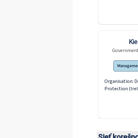
Kie
Government
Manageme
Organisation:
D
Protection (Ire
Sieť korešp