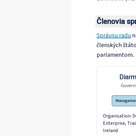
Členovia sp
Správnu radu
n
členských štát
parlamentom.
Diarm
Govern
Manageme
Organisation:
D
Enterprise, Tr
Ireland