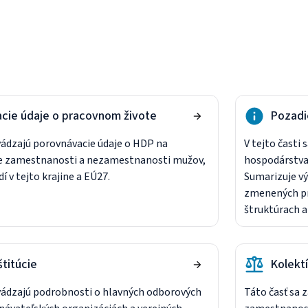
cie údaje o pracovnom živote
Pozadi
uvádzajú porovnávacie údaje o HDP na
V tejto časti 
re zamestnanosti a nezamestnanosti mužov,
hospodárstva,
í v tejto krajine a EÚ27.
Sumarizuje vý
zmenených pr
štruktúrach a
štitúcie
Kolekt
 uvádzajú podrobnosti o hlavných odborových
Táto časť sa 