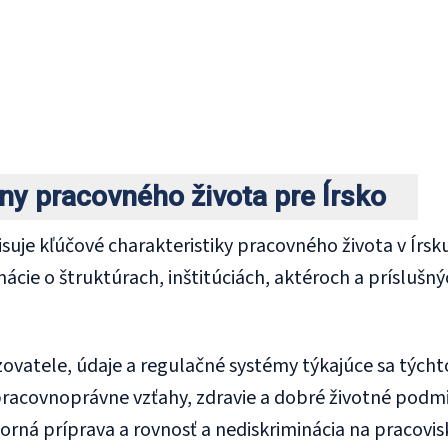
jiny pracovného života pre Írsko
isuje kľúčové charakteristiky pracovného života v Írsk
ácie o štruktúrach, inštitúciách, aktéroch a prísluš
ovatele, údaje a regulačné systémy týkajúce sa týchto 
 pracovnoprávne vzťahy, zdravie a dobré životné podm
orná príprava a rovnosť a nediskriminácia na pracovisk