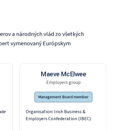
erov a národných vlád zo všetkých
 expert vymenovaný Európskym
Maeve McElwee
Employers group
Management Board member
ade
Organisation:
Irish Business &
Employers Confederation (IBEC)