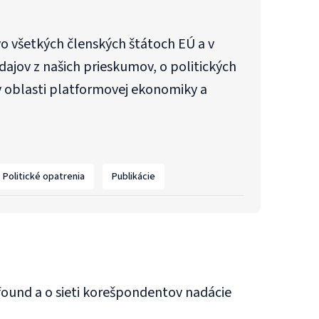
o všetkých členských štátoch EÚ a v
ajov z našich prieskumov, o politických
h v oblasti platformovej ekonomiky a
Politické opatrenia
Publikácie
found a o sieti korešpondentov nadácie