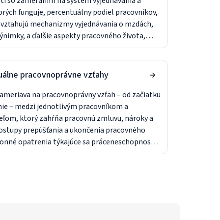
i so zameraním na systém vyjednávania a
orých funguje, percentuálny podiel pracovníkov,
a vzťahujú mechanizmy vyjednávania o mzdách,
výnimky, a ďalšie aspekty pracovného života,
oberajú kolektívne zmluvy.
duálne pracovnoprávne vzťahy
zameriava na pracovnoprávny vzťah – od začiatku
nie – medzi jednotlivým pracovníkom a
ľom, ktorý zahŕňa pracovnú zmluvu, nároky a
postupy prepúšťania a ukončenia pracovného
onné opatrenia týkajúce sa práceneschopnosti a
ôchodku.