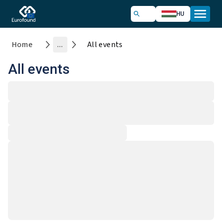
HU
Home
...
All events
All events