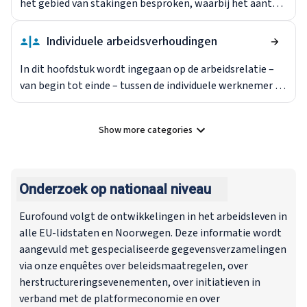
het beroepsleven die in collectieve
het gebied van stakingen besproken, waarbij het aantal
arbeidsovereenkomsten aan de orde komen.
werkdagen wordt aangegeven dat verloren is gegaan
door stakingen. Het bespreekt de juridische en
Individuele arbeidsverhoudingen
institutionele – zowel collectieve als individuele –
mechanismen die worden gebruikt om geschillen op te
In dit hoofdstuk wordt ingegaan op de arbeidsrelatie –
lossen en de omstandigheden waarin ze kunnen worden
van begin tot einde – tussen de individuele werknemer en
gebruikt.
de werkgever, met betrekking tot de
arbeidsovereenkomst, rechten en plichten, ontslag- en
Show more categories
beëindigingsprocedures en wettelijke regelingen met
Show all categories
betrekking tot ziekteverlof en pensionering.
Onderzoek op nationaal niveau
Eurofound volgt de ontwikkelingen in het arbeidsleven in
alle EU-lidstaten en Noorwegen. Deze informatie wordt
aangevuld met gespecialiseerde gegevensverzamelingen
via onze enquêtes over beleidsmaatregelen, over
herstructureringsevenementen, over initiatieven in
verband met de platformeconomie en over