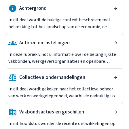
mannen, vrouwen en jongeren in dit land en de EU27.
Achtergrond
In dit deel wordt de huidige context beschreven met
betrekking tot het landschap van de economie, de
arbeidsmarkt en de arbeidsverhoudingen. Het geeft een
overzicht van de ontwikkelingen van de afgelopen jaren,
Actoren en instellingen
waaronder nieuwe en gewijzigde wetgeving,
veranderingen in industriële structuren en trends in
In deze rubriek vindt u informatie over de belangrijkste
arbeidsverhoudingen.
vakbonden, werkgeversorganisaties en openbare
instellingen die betrokken zijn bij de vormgeving en het
beheer van de arbeidsverhoudingen. Er wordt ingegaan
Collectieve onderhandelingen
op de representativiteit aan zowel de werknemers- als
de werkgeverszijde en de belangrijkste bipartiete en
In dit deel wordt gekeken naar het collectieve beheer
tripartiete organen die betrokken zijn bij
van werk en werkgelegenheid, waarbij de nadruk ligt op
arbeidsverhoudingen.
het onderhandelingssysteem en de niveaus waarop het
werkt, het percentage werknemers dat onder
Vakbondsacties en geschillen
loononderhandelingen, uitbreidings- en
afwijkingsmechanismen valt, en andere aspecten van
In dit hoofdstuk worden de recente ontwikkelingen op