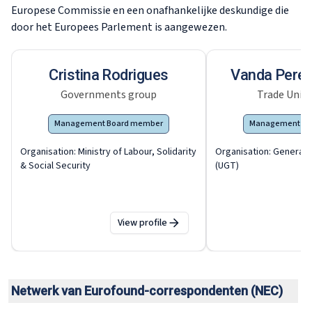
Europese Commissie en een onafhankelijke deskundige die
door het Europees Parlement is aangewezen.
Cristina Rodrigues
Vanda Perei
Governments group
Trade Unio
Management Board member
Management Bo
Organisation:
Ministry of Labour, Solidarity
Organisation:
General 
& Social Security
(UGT)
View profile
Netwerk van Eurofound-correspondenten (NEC)