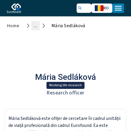
RO
Home
...
Mária Sedláková
Mária Sedláková
Working life research
Research officer
Mária Sedláková este ofițer de cercetare în cadrul unității
de viață profesională din cadrul Eurofound. Ea este