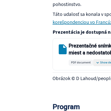
pohostinstvo.
Táto udalosť sa konala v sp
korešpondenciou vo Francú
Prezentácia je dostupná na
Prezentačné snímky
miest a nedostatok
pracovných podmi
PDF document
Show de
Obrázok © D Lahoud/peop
Program