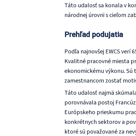
Táto udalosť sa konala v k
národnej úrovni s cieľom zab
Prehľad podujatia
Podľa najnovšej EWCS verí 6
Kvalitné pracovné miesta pri
ekonomickému výkonu. Sú ti
zamestnancom zostať motivo
Táto udalosť najmä skúmala,
porovnávala postoj Francúzs
Európskeho prieskumu praco
konkrétnych sektorov a pov
ktoré sú považované za nevy