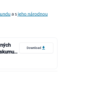
oundu
a s
jeho národnou
vných
Download
ieskumu