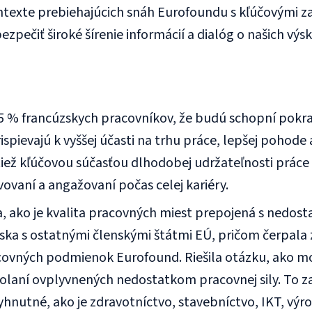
ontexte prebiehajúcich snáh Eurofoundu s kľúčovými z
ezpečiť široké šírenie informácií a dialóg o našich vý
5 % francúzskych pracovníkov, že budú schopní pokrač
spievajú k vyššej účasti na trhu práce, lepšej pohode 
ež kľúčovou súčasťou dlhodobej udržateľnosti práce
vaní a angažovaní počas celej kariéry.
 ako je kvalita pracovných miest prepojená s nedost
ka s ostatnými členskými štátmi EÚ, pričom čerpala z
vných podmienok Eurofound. Riešila otázku, ako mož
olaní ovplyvnených nedostatkom pracovnej sily. To za
hnutné, ako je zdravotníctvo, stavebníctvo, IKT, výro