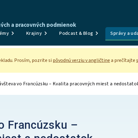
tných a pracovných podmienok
Publikácie
émy
Krajiny
Podcast & Blog
Správy a uda
Prieskumy a údaje
Témy
kladu. Prosím, pozrite
si
pôvodnú verziu v angličtine
a prečítajte
Krajiny
Podcast & Blog
Správy a udalosti
O nás
vo Francúzsku –