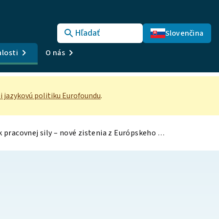
Hľadať
Slovenčina
losti
O nás
si jazykovú politiku Eurofoundu
.
Virtuálna návšteva vo Francúzsku – Kvalita pracovných miest a nedostatok pracovnej sily – nové zistenia z Európskeho prieskumu pracovných podmienok