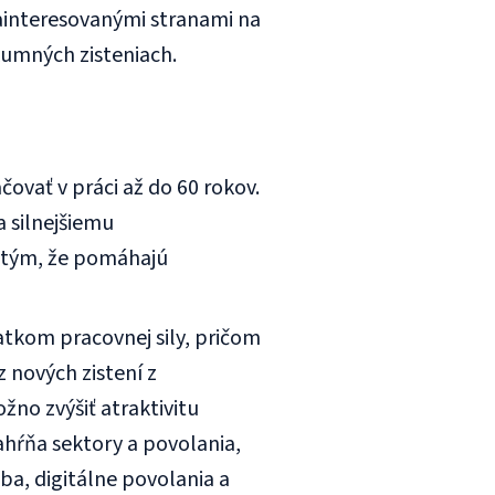
ainteresovanými stranami na
skumných zisteniach.
ovať v práci až do 60 rokov.
a silnejšiemu
 tým, že pomáhajú
atkom pracovnej sily, pričom
 nových zistení z
no zvýšiť atraktivitu
hŕňa sektory a povolania,
ba, digitálne povolania a