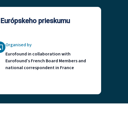
z Európskeho prieskumu
Organised by
Eurofound in collaboration with
Eurofound’s French Board Members and
national correspondent in France