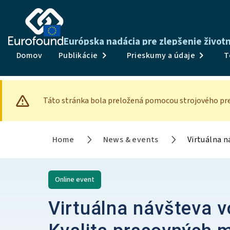
Európska nadácia pre zlepšenie živo
Domov
Publikácie
Prieskumy a údaje
T
Táto stránka bola preložená pomocou strojového pre
Home
News & events
Online
event
Virtuálna návšteva 