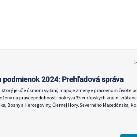
1
h podmienok 2024: Prehľadová správa
ktorý je už v ôsmom vydaní, mapuje zmeny v pracovnom živote po
ložený na pravdepodobnosti pokrýva 35 európskych krajín, vrátane
ska, Bosny a Hercegoviny, Čiernej Hory, Severného Macedónska, Ko
o 36 600 osobných rozhovorov, z ktorých každý trval približne 45 m