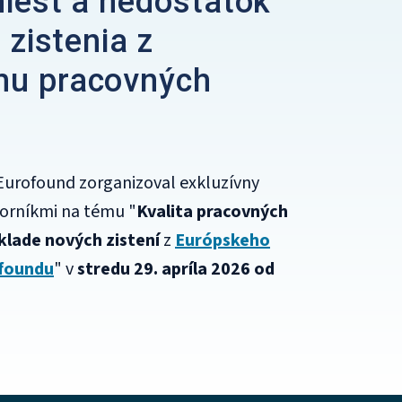
miest a nedostatok
 zistenia z
mu pracovných
y Eurofound zorganizoval exkluzívny
borníkmi na tému "
Kvalita pracovných
áklade nových zistení
z
Európskeho
foundu
"
v
stredu 29. apríla 2026 od