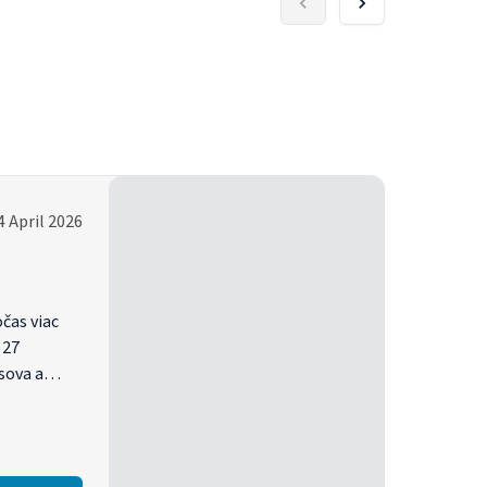
4 April 2026
čas viac
 27
sova a
inút.