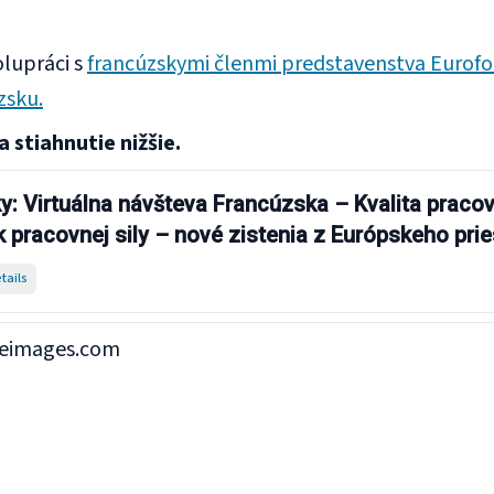
olupráci s
francúzskymi členmi predstavenstva Eurof
zsku.
 stiahnutie nižšie.
: Virtuálna návšteva Francúzska – Kvalita praco
 pracovnej sily – nové zistenia z Európskeho pr
enok
tails
leimages.com