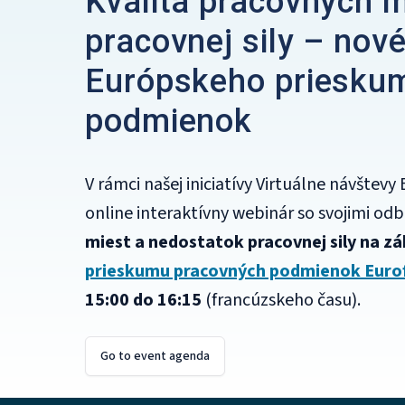
Kvalita pracovných 
pracovnej sily – nové
Európskeho priesku
podmienok
V rámci našej iniciatívy Virtuálne návštev
online interaktívny webinár so svojimi od
miest a nedostatok pracovnej sily na z
prieskumu pracovných podmienok Euro
15:00 do 16:15
(
francúzskeho času
).
Go to event agenda