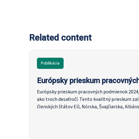
Related content
Publikácia
Európsky prieskum pracovnýc
Európsky prieskum pracovných podmienok 2024, 
ako troch desaťročí. Tento kvalitný prieskum za
členských štátov EÚ, Nórska, Švajčiarska, Albán
Srbska. V rámci prieskumu sa uskutočnilo viac ak