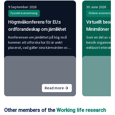
9 September 2026
30 June 2026
Fysiskt evenemang
Online-eveneman
Högnivåkonferens för EU:s
Virtuellt besök
ordförandeskap om jämlikhet
Minimilöner –
Konferensen om jämlikhet på hög nivå
Som en del av vårt i
kommer att utforska hur EU är unikt
besök organiserar
placerat, vad gäller sina kärnvärden och
exklusivt interakt
sin sociala modell, för att genomföra en
online med sina e
dygdig cirkel av jämlikhetsfrämjande och
'minimilöner' tisda
konkurrensfördelar.
13.00–14.15 (grekis
Read more
about
Högnivåkonferens för EU:
Other members of the
Working life research