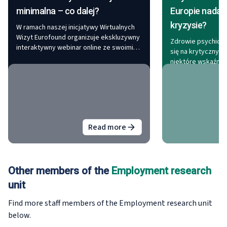
minimalna – co dalej?
Europie nadal 
kryzysie?
W ramach naszej inicjatywy Wirtualnych
Wizyt Eurofound organizuje ekskluzywny
Zdrowie psychiczn
interaktywny webinar online ze swoimi
się na krytycznym 
ekspertami na temat "płacy minimalnej"
niektóre wskaźniki
we wtorek, 30 czerwca 2026 r. w
czasu pandemii, n
godzinach 13:00-14:15 czasu greckiego.
ujawnia niepokoją
alarmujące zatrzy
dziesięcioleci spa
W tym odcinku Eur
McCaughey rozmaw
Read more
about
Wirtualna wizyta w Grecji:
kierownikiem ds. 
na temat tego zło
podkreślając, że z
psychicznego niep
Other members of the
Employment research
grupy wrażliwe.
unit
Find more staff members of the Employment research
unit
below.